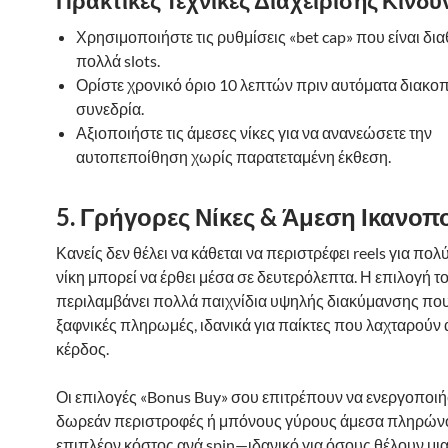
Πρακτικές Τεχνικές Διαχείρισης Κινδύ
Χρησιμοποιήστε τις ρυθμίσεις «bet cap» που είναι δια
πολλά slots.
Ορίστε χρονικό όριο 10 λεπτών πριν αυτόματα διακοπ
συνεδρία.
Αξιοποιήστε τις άμεσες νίκες για να ανανεώσετε την
αυτοπεποίθηση χωρίς παρατεταμένη έκθεση.
5. Γρήγορες Νίκες & Άμεση Ικανοπ
Κανείς δεν θέλει να κάθεται να περιστρέφει reels για πολ
νίκη μπορεί να έρθει μέσα σε δευτερόλεπτα. Η επιλογή το
περιλαμβάνει πολλά παιχνίδια υψηλής διακύμανσης πο
ξαφνικές πληρωμές, ιδανικά για παίκτες που λαχταρούν
κέρδος.
Οι επιλογές «Bonus Buy» σου επιτρέπουν να ενεργοποιή
δωρεάν περιστροφές ή μπόνους γύρους άμεσα πληρώνο
επιπλέον κόστος ανά spin—ιδανικό για όσους θέλουν μι