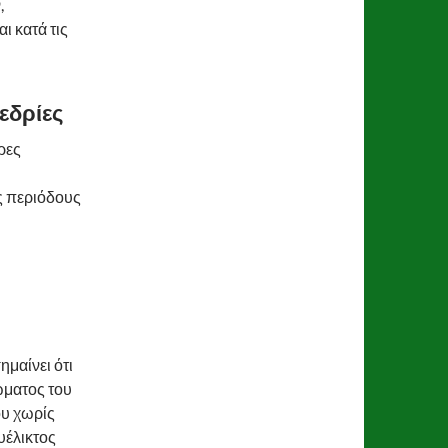
,
ι κατά τις
νεδρίες
ρες
ς περιόδους
ημαίνει ότι
ώματος του
ου χωρίς
υέλικτος