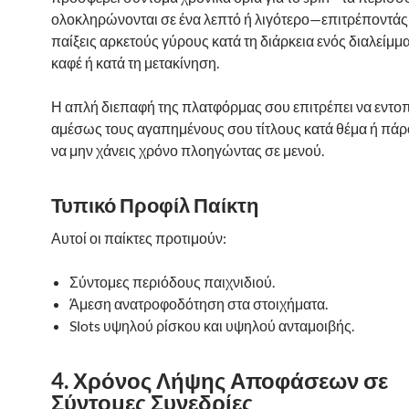
ολοκληρώνονται σε ένα λεπτό ή λιγότερο—επιτρέποντάς
παίξεις αρκετούς γύρους κατά τη διάρκεια ενός διαλείμμα
καφέ ή κατά τη μετακίνηση.
Η απλή διεπαφή της πλατφόρμας σου επιτρέπει να εντοπ
αμέσως τους αγαπημένους σου τίτλους κατά θέμα ή πάρ
να μην χάνεις χρόνο πλοηγώντας σε μενού.
Τυπικό Προφίλ Παίκτη
Αυτοί οι παίκτες προτιμούν:
Σύντομες περιόδους παιχνιδιού.
Άμεση ανατροφοδότηση στα στοιχήματα.
Slots υψηλού ρίσκου και υψηλού ανταμοιβής.
4. Χρόνος Λήψης Αποφάσεων σε
Σύντομες Συνεδρίες