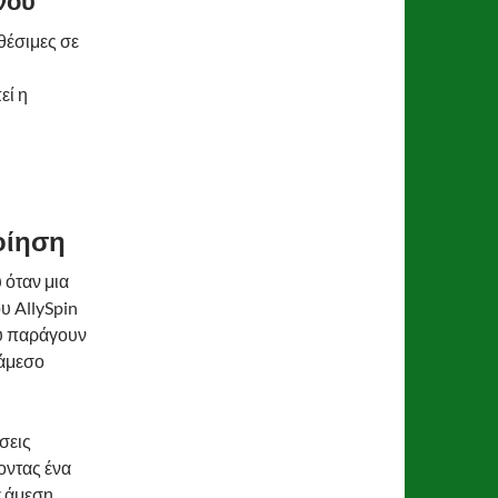
νου
θέσιμες σε
εί η
οίηση
ύ όταν μια
υ AllySpin
υ παράγουν
 άμεσο
σεις
ντας ένα
α άμεση