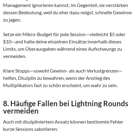
Management ignorieren kannst; im Gegenteil, sie verstärken
dessen Bedeutung, weil du eher dazu neigst, schnelle Gewinne
zu jagen.
Setze ein Mikro-Budget für jede Session—vielleicht $5 oder
$10—and halte deine einzelnen Einsätze innerhalb dieses
Limits, um Überausgaben während eines Aufschwungs zu
vermeiden.
Klare Stopps—sowohl Gewinn- als auch Verlustgrenzen—
helfen, Disziplin zu bewahren, wenn der Anstieg des
Multiplikators fast zu schön erscheint, um wahr zu sein.
8. Häufige Fallen bei Lightning Rounds
vermeiden
Auch mit diszipliniertem Ansatz können bestimmte Fehler
kurze Sessions sabotieren: