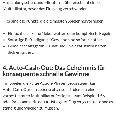
Auszahlung sehen, und Minuten später erscheint ein 8×
Multiplikator, bevor das Flugzeug verschwindet.
Hier sind die Punkte, die die meisten Spieler hervorheben:
Einfachheit—keine Nebenwetten oder komplizierte Regeln.
Sofortige Befriedigung—Gewinne sind sofort sichtbar.
Gemeinschaftsgefühl—Chat und Live-Statistiken halten
dich engagiert.
4. Auto‑Cash‑Out: Das Geheimnis für
konsequente schnelle Gewinne
Für Spieler, die kurze Action-Phasen bevorzugen, kann
Auto‑Cash‑Out ein Lebensretter sein. Indem du einen
vorbestimmten Multiplikator festlegst—zum Beispiel 1.5×
oder 2×—kannst du den Aufstieg des Flugzeugs reiten, ohne es
ständig überwachen zu müssen.