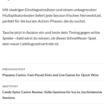
Mit niedrigen Einstiegseinsätzen und einem unbegrenzten
Multiplikatorboden liefert jede Session frischen Nervenkitzel,
perfekt für die kurzen Action-Phasen, die du suchst.
Tauche jetzt in Aviator ein und teste dein Timing gegen echte
Spieler—bald wirst du wissen, ob dieses Schnellfeuer-Spiel
dein neuer Lieblingszeitvertreib ist.
Post
PREVIOUS POST
navigation
Playamo Casino: Fast‑Paced Slots and Live Games for Quick Wins
NEXT POST
Candy Spinz Casino Review: Süße Gewinne für kurze, hochintensive
Sessions