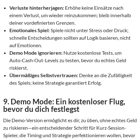
Verluste hinterherjagen:
Erhöhe keine Einsätze nach
einem Verlust, um wieder reinzukommen; bleib innerhalb
deiner vordefinierten Grenzen.
Emotionales Spiel:
Spiele nicht unter Stress oder Druck;
schnelle Entscheidungen sollten auf Logik basieren, nicht
auf Emotionen.
Demo Mode ignorieren:
Nutze kostenlose Tests, um
Auto‑Cash‑Out-Levels zu testen, bevor du echtes Geld
riskierst.
Übermäßiges Selbstvertrauen:
Denke an die Zufälligkeit
des Spiels; keine Strategie garantiert Erfolg.
9. Demo Mode: Ein kostenloser Flug,
bevor du dich festlegst
Die Demo-Version ermöglicht es dir, zu üben, ohne echtes Geld
zu riskieren—ein entscheidender Schritt für Kurz‑Session-
Spieler, die Timing und Strategie perfektionieren wollen, bevor