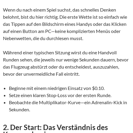
Wenn du nach einem Spiel suchst, das schnelles Denken
belohnt, bist du hier richtig. Die erste Wette ist so einfach wie
das Tippen auf den Bildschirm eines Handys oder das Klicken
auf einen Button am PC—keine komplizierten Menüs oder
Nebenwetten, die du durchlesen musst.
Während einer typischen Sitzung wirst du eine Handvoll
Runden sehen, die jeweils nur wenige Sekunden dauern, bevor
das Flugzeug abstürzt oder du entscheidest, auszuzahlen,
bevor der unvermeidliche Fall eintritt.
Beginne mit einem niedrigen Einsatz von $0.10.
Setze einen klaren Stop‑Loss vor der ersten Runde.
Beobachte die Multiplikator-Kurve—ein Adrenalin-Kick in
Sekunden.
2. Der Start: Das Verständnis des