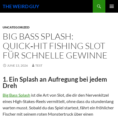
Search
THE WEIRD GUY
SKIP
PRIMAR
TO
MENU
CONTENT
UNCATEGORIZED
BIG BASS SPLASH:
QUICK‑HIT FISHING SLOT
FÜR SCHNELLE GEWINNE
JUNE 13, 2026
TEST
1. Ein Splash an Aufregung bei jedem
Dreh
Big Bass Splash
ist die Art von Slot, die dir den Nervenkitzel
eines High‑Stakes‑Reels vermittelt, ohne dass du stundenlang
warten musst. Sobald du das Spiel startest, fährt ein fröhlicher
Fischer mit seinem roten Monstertruck über einen