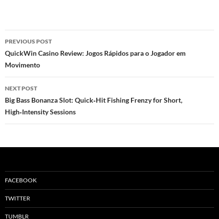
Post
PREVIOUS POST
navigation
QuickWin Casino Review: Jogos Rápidos para o Jogador em
Movimento
NEXT POST
Big Bass Bonanza Slot: Quick‑Hit Fishing Frenzy for Short,
High‑Intensity Sessions
FACEBOOK
TWITTER
TUMBLR