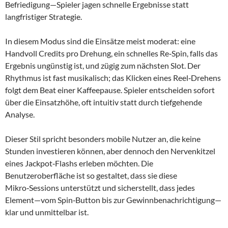
Befriedigung—Spieler jagen schnelle Ergebnisse statt
langfristiger Strategie.
In diesem Modus sind die Einsätze meist moderat: eine
Handvoll Credits pro Drehung, ein schnelles Re‑Spin, falls das
Ergebnis ungünstig ist, und zügig zum nächsten Slot. Der
Rhythmus ist fast musikalisch; das Klicken eines Reel‑Drehens
folgt dem Beat einer Kaffeepause. Spieler entscheiden sofort
über die Einsatzhöhe, oft intuitiv statt durch tiefgehende
Analyse.
Dieser Stil spricht besonders mobile Nutzer an, die keine
Stunden investieren können, aber dennoch den Nervenkitzel
eines Jackpot‑Flashs erleben möchten. Die
Benutzeroberfläche ist so gestaltet, dass sie diese
Mikro‑Sessions unterstützt und sicherstellt, dass jedes
Element—vom Spin‑Button bis zur Gewinnbenachrichtigung—
klar und unmittelbar ist.