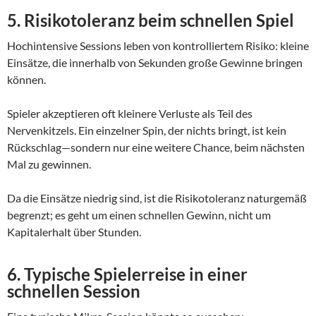
5. Risikotoleranz beim schnellen Spiel
Hochintensive Sessions leben von kontrolliertem Risiko: kleine
Einsätze, die innerhalb von Sekunden große Gewinne bringen
können.
Spieler akzeptieren oft kleinere Verluste als Teil des
Nervenkitzels. Ein einzelner Spin, der nichts bringt, ist kein
Rückschlag—sondern nur eine weitere Chance, beim nächsten
Mal zu gewinnen.
Da die Einsätze niedrig sind, ist die Risikotoleranz naturgemäß
begrenzt; es geht um einen schnellen Gewinn, nicht um
Kapitalerhalt über Stunden.
6. Typische Spielerreise in einer
schnellen Session