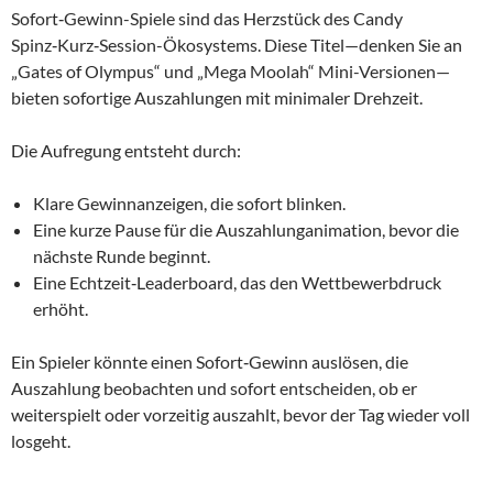
Sofort‑Gewinn-Spiele sind das Herzstück des Candy
Spinz‑Kurz‑Session-Ökosystems. Diese Titel—denken Sie an
„Gates of Olympus“ und „Mega Moolah“ Mini-Versionen—
bieten sofortige Auszahlungen mit minimaler Drehzeit.
Die Aufregung entsteht durch:
Klare Gewinnanzeigen, die sofort blinken.
Eine kurze Pause für die Auszahlunganimation, bevor die
nächste Runde beginnt.
Eine Echtzeit‑Leaderboard, das den Wettbewerbdruck
erhöht.
Ein Spieler könnte einen Sofort‑Gewinn auslösen, die
Auszahlung beobachten und sofort entscheiden, ob er
weiterspielt oder vorzeitig auszahlt, bevor der Tag wieder voll
losgeht.