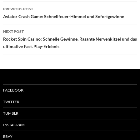
Post
PREVIOUS POST
navigation
Aviator Crash Game: Schnellfeuer-Himmel und Sofortgewinne
NEXT POST
Rocket Spin Casino: Schnelle Gewinne, Rasante Nervenkitzel und das
ultimative Fast‑Play-Erlebnis
FACEBOOK
TWITTER
TUMBLR
INSTAGRAM
EBAY