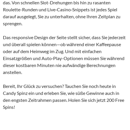
das. Von schnellen Slot-Drehungen bis hin zu rasanten
Roulette-Runden und Live‑Casino‑Snippets ist jedes Spiel
darauf ausgelegt, Sie zu unterhalten, ohne Ihren Zeitplan zu
sprengen.
Das responsive Design der Seite stellt sicher, dass Sie jederzeit
und überall spielen können—ob während einer Kaffeepause
oder auf dem Heimweg im Zug. Und mit einfachen
Einsatzgrößen und Auto‑Play-Optionen müssen Sie während
dieser kostbaren Minuten nie aufwändige Berechnungen
anstellen.
Bereit, Ihr Glück zu versuchen? Tauchen Sie noch heute in
Candy Spinz ein und erleben Sie, wie süße Gewinne auch in
den engsten Zeitrahmen passen. Holen Sie sich jetzt 200 Free
Spins!