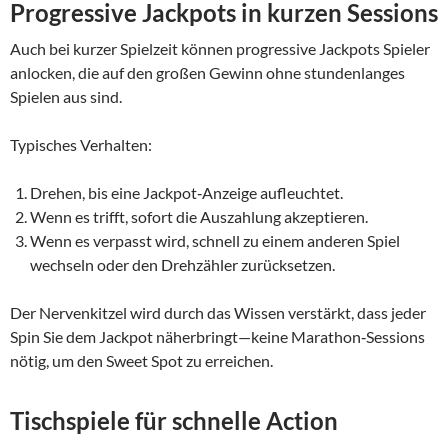
Progressive Jackpots in kurzen Sessions
Auch bei kurzer Spielzeit können progressive Jackpots Spieler
anlocken, die auf den großen Gewinn ohne stundenlanges
Spielen aus sind.
Typisches Verhalten:
Drehen, bis eine Jackpot‑Anzeige aufleuchtet.
Wenn es trifft, sofort die Auszahlung akzeptieren.
Wenn es verpasst wird, schnell zu einem anderen Spiel
wechseln oder den Drehzähler zurücksetzen.
Der Nervenkitzel wird durch das Wissen verstärkt, dass jeder
Spin Sie dem Jackpot näherbringt—keine Marathon‑Sessions
nötig, um den Sweet Spot zu erreichen.
Tischspiele für schnelle Action