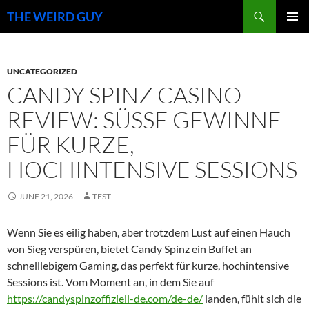
Search
THE WEIRD GUY
SKIP
PRIMAR
TO
MENU
CONTENT
UNCATEGORIZED
CANDY SPINZ CASINO
REVIEW: SÜSSE GEWINNE F
ÜR KURZE, H
OCHINTENSIVE SESSIONS
JUNE 21, 2026
TEST
Wenn Sie es eilig haben, aber trotzdem Lust auf einen Hauch
von Sieg verspüren, bietet Candy Spinz ein Buffet an
schnelllebigem Gaming, das perfekt für kurze, hochintensive
Sessions ist. Vom Moment an, in dem Sie auf
https://candyspinzoffiziell-de.com/de-de/
landen, fühlt sich die