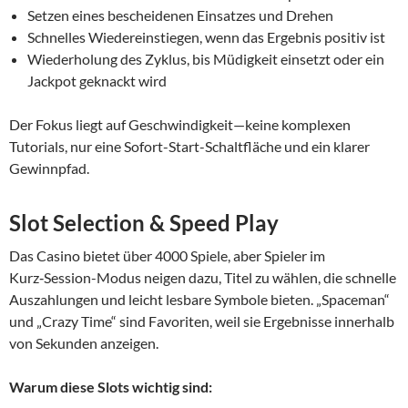
Setzen eines bescheidenen Einsatzes und Drehen
Schnelles Wiedereinstiegen, wenn das Ergebnis positiv ist
Wiederholung des Zyklus, bis Müdigkeit einsetzt oder ein
Jackpot geknackt wird
Der Fokus liegt auf Geschwindigkeit—keine komplexen
Tutorials, nur eine Sofort-Start-Schaltfläche und ein klarer
Gewinnpfad.
Slot Selection & Speed Play
Das Casino bietet über 4000 Spiele, aber Spieler im
Kurz‑Session-Modus neigen dazu, Titel zu wählen, die schnelle
Auszahlungen und leicht lesbare Symbole bieten. „Spaceman“
und „Crazy Time“ sind Favoriten, weil sie Ergebnisse innerhalb
von Sekunden anzeigen.
Warum diese Slots wichtig sind: