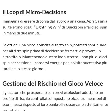
Il Loop di Micro-Decisions
Immagina di essere di corsa dal lavoro a una cena. Apri Casinia
sul telefono, scegli “Lightning Win” di Quickspin e fai dieci spin
in meno di due minuti.
Se ottieni una piccola vincita al terzo spin, potresti continuare
per altri tre spin prima di decidere se fermarti o provare un
altro titolo. Mantenendo questo loop stretto—non più di dieci
spin per sessione—conservi energia per la visita successiva più
tardi nello stesso giorno.
Gestione del Rischio nel Gioco Veloce
I giocatori che prosperano con brevi esplosioni adottano un
profilo di rischio controllato. Impostano piccole dimensioni di
scommessa rispetto al loro bankroll e osservano attentamente
le probabilità.