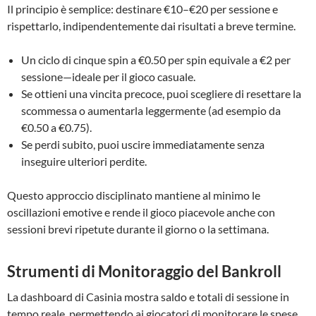
Il principio è semplice: destinare €10–€20 per sessione e
rispettarlo, indipendentemente dai risultati a breve termine.
Un ciclo di cinque spin a €0.50 per spin equivale a €2 per
sessione—ideale per il gioco casuale.
Se ottieni una vincita precoce, puoi scegliere di resettare la
scommessa o aumentarla leggermente (ad esempio da
€0.50 a €0.75).
Se perdi subito, puoi uscire immediatamente senza
inseguire ulteriori perdite.
Questo approccio disciplinato mantiene al minimo le
oscillazioni emotive e rende il gioco piacevole anche con
sessioni brevi ripetute durante il giorno o la settimana.
Strumenti di Monitoraggio del Bankroll
La dashboard di Casinia mostra saldo e totali di sessione in
tempo reale, permettendo ai giocatori di monitorare le spese