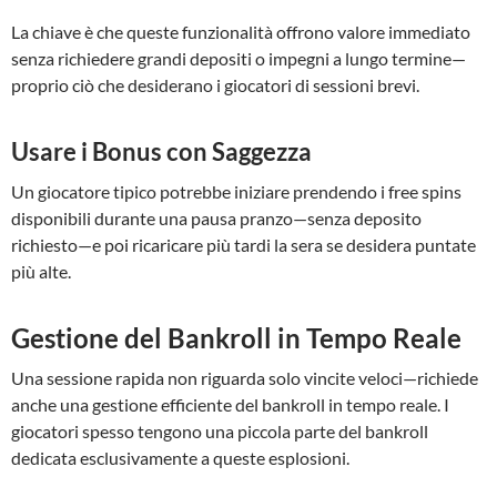
La chiave è che queste funzionalità offrono valore immediato
senza richiedere grandi depositi o impegni a lungo termine—
proprio ciò che desiderano i giocatori di sessioni brevi.
Usare i Bonus con Saggezza
Un giocatore tipico potrebbe iniziare prendendo i free spins
disponibili durante una pausa pranzo—senza deposito
richiesto—e poi ricaricare più tardi la sera se desidera puntate
più alte.
Gestione del Bankroll in Tempo Reale
Una sessione rapida non riguarda solo vincite veloci—richiede
anche una gestione efficiente del bankroll in tempo reale. I
giocatori spesso tengono una piccola parte del bankroll
dedicata esclusivamente a queste esplosioni.