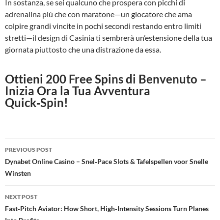
In sostanza, se sei qualcuno che prospera con picchi di
adrenalina più che con maratone—un giocatore che ama
colpire grandi vincite in pochi secondi restando entro limiti
stretti—il design di Casinia ti sembrerà un’estensione della tua
giornata piuttosto che una distrazione da essa.
Ottieni 200 Free Spins di Benvenuto –
Inizia Ora la Tua Avventura
Quick‑Spin!
Post
PREVIOUS POST
navigation
Dynabet Online Casino – Snel‑Pace Slots & Tafelspellen voor Snelle
Winsten
NEXT POST
Fast‑Pitch Aviator: How Short, High‑Intensity Sessions Turn Planes