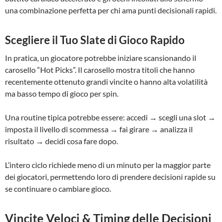
una combinazione perfetta per chi ama punti decisionali rapidi.
Scegliere il Tuo Slate di Gioco Rapido
In pratica, un giocatore potrebbe iniziare scansionando il
carosello “Hot Picks”. Il carosello mostra titoli che hanno
recentemente ottenuto grandi vincite o hanno alta volatilità
ma basso tempo di gioco per spin.
Una routine tipica potrebbe essere: accedi → scegli una slot →
imposta il livello di scommessa → fai girare → analizza il
risultato → decidi cosa fare dopo.
L’intero ciclo richiede meno di un minuto per la maggior parte
dei giocatori, permettendo loro di prendere decisioni rapide su
se continuare o cambiare gioco.
Vincite Veloci & Timing delle Decisioni