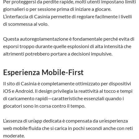
Per proteggersi da perdite rapide, molti utenti impostano limiti
giornalieri o per sessione prima di iniziare a giocare.
L’interfaccia di Casinia permette di regolare facilmente i livelli
di scommessa al volo.
Questa autoregolamentazione è fondamentale perché evita di
esporsi troppo durante quelle esplosioni di alta intensità che
altrimenti potrebbero portare a decisioni impulsive.
Esperienza Mobile-First
Il sito di Casinia è completamente ottimizzato per dispositivi
iOS e Android. Il design privilegia la reattività al tocco e tempi
di caricamento rapidi—caratteristiche essenziali quando i
giocatori sono in corsa contro il tempo.
L’assenza di un’app dedicata è compensata da un’esperienza
web mobile fluida che si carica in pochi secondi anche con reti
moderate.