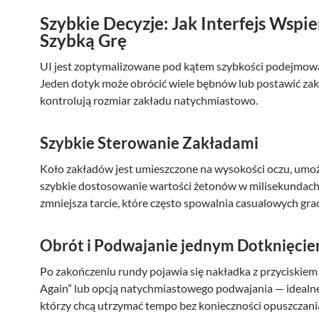
Szybkie Decyzje: Jak Interfejs Wspie
Szybką Grę
UI jest zoptymalizowane pod kątem szybkości podejmowa
Jeden dotyk może obrócić wiele bębnów lub postawić zak
kontrolują rozmiar zakładu natychmiastowo.
Szybkie Sterowanie Zakładami
Koło zakładów jest umieszczone na wysokości oczu, umoż
szybkie dostosowanie wartości żetonów w milisekundach.
zmniejsza tarcie, które często spowalnia casualowych grac
Obrót i Podwajanie jednym Dotknięci
Po zakończeniu rundy pojawia się nakładka z przyciskiem
Again” lub opcją natychmiastowego podwajania — idealne 
którzy chcą utrzymać tempo bez konieczności opuszczani