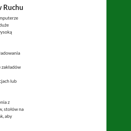
w Ruchu
omputerze
 duże
wysoką
 ładowania
e zakładów
jach lub
nia z
w, stołów na
k, aby