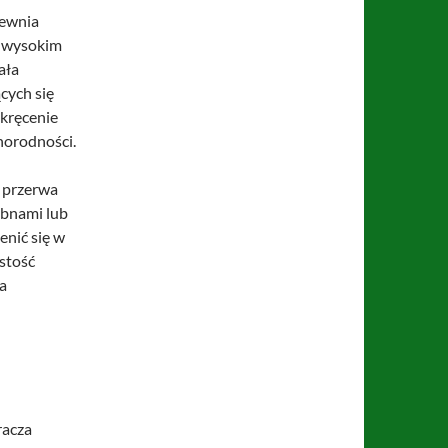
ewnia
a wysokim
ała
cych się
 kręcenie
żnorodności.
a przerwa
ębnami lub
enić się w
ystość
ja
racza