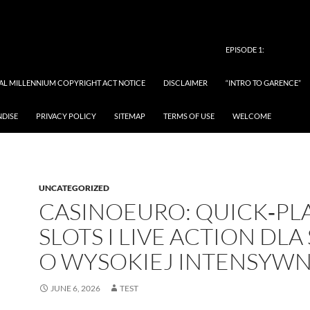
EPISODE 1:
TAL MILLENNIUM COPYRIGHT ACT NOTICE
DISCLAIMER
“INTRO TO GARENCE”
NDISE
PRIVACY POLICY
SITEMAP
TERMS OF USE
WELCOME
UNCATEGORIZED
CASINOEURO: QUICK‑PL
SLOTS I LIVE ACTION DLA 
O WYSOKIEJ INTENSYW
JUNE 6, 2026
TEST