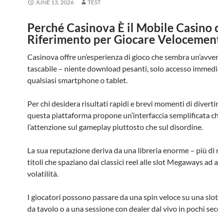
JUNE 13, 2026
TEST
Perché Casinova È il Mobile Casino 
Riferimento per Giocare Velocemen
Casinova offre un’esperienza di gioco che sembra un’avve
tascabile – niente download pesanti, solo accesso immedi
qualsiasi smartphone o tablet.
Per chi desidera risultati rapidi e brevi momenti di divert
questa piattaforma propone un’interfaccia semplificata 
l’attenzione sul gameplay piuttosto che sul disordine.
La sua reputazione deriva da una libreria enorme – più di
titoli che spaziano dai classici reel alle slot Megaways ad a
volatilità.
I giocatori possono passare da una spin veloce su una slot
da tavolo o a una sessione con dealer dal vivo in pochi sec