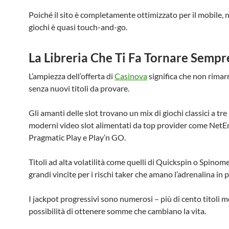
Poiché il sito è completamente ottimizzato per il mobile, n
giochi è quasi touch-and-go.
La Libreria Che Ti Fa Tornare Sempr
L’ampiezza dell’offerta di
Casinova
significa che non rimar
senza nuovi titoli da provare.
Gli amanti delle slot trovano un mix di giochi classici a tre r
moderni video slot alimentati da top provider come NetEn
Pragmatic Play e Play’n GO.
Titoli ad alta volatilità come quelli di Quickspin o Spinom
grandi vincite per i rischi taker che amano l’adrenalina in p
I jackpot progressivi sono numerosi – più di cento titoli 
possibilità di ottenere somme che cambiano la vita.