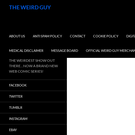
Search
THE WEIRD GUY
SKIP TO CONTENT
ABOUT US
ANTI SPAM POLICY
CONTACT
COOKIE POLICY
DIGI
MEDICAL DISCLAIMER
MESSAGE BOARD
OFFICIAL WEIRD GUY MERCHA
THE WEIRDEST SHOW OUT
THERE…NOW A BRAND NEW
WEB COMIC SERIES!
FACEBOOK
TWITTER
TUMBLR
INSTAGRAM
EBAY