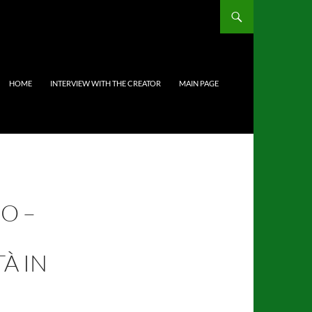
HOME
INTERVIEW WITH THE CREATOR
MAIN PAGE
O –
À IN