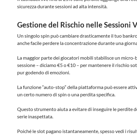
sicurezza durante sessioni ad alta intensità.
Gestione del Rischio nelle Sessioni 
Un singolo spin può cambiare drasticamente il tuo bankro
anche facile perdere la concentrazione durante una giorna
La maggior parte dei giocatori mobili stabilisce un micro-b
sessione – diciamo €5 o €10 – per mantenere il rischio sot
pur godendo di emozioni.
La funzione “auto-stop” della piattaforma può essere att
un certo numero di spin o una perdita specifica.
Questo strumento aiuta a evitare di inseguire le perdite 
serie inaspettata.
Poiché le slot pagano istantaneamente, spesso vedi i risul