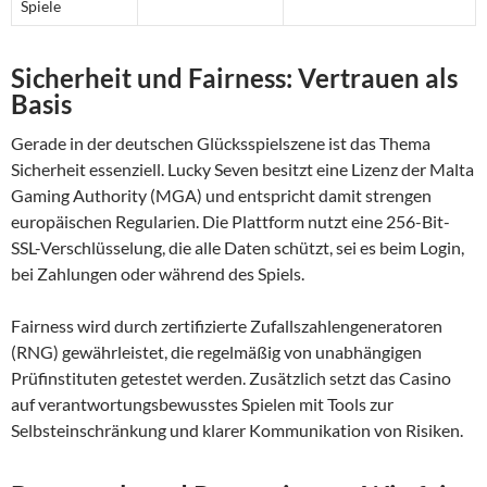
Spiele
Sicherheit und Fairness: Vertrauen als
Basis
Gerade in der deutschen Glücksspielszene ist das Thema
Sicherheit essenziell. Lucky Seven besitzt eine Lizenz der Malta
Gaming Authority (MGA) und entspricht damit strengen
europäischen Regularien. Die Plattform nutzt eine 256-Bit-
SSL-Verschlüsselung, die alle Daten schützt, sei es beim Login,
bei Zahlungen oder während des Spiels.
Fairness wird durch zertifizierte Zufallszahlengeneratoren
(RNG) gewährleistet, die regelmäßig von unabhängigen
Prüfinstituten getestet werden. Zusätzlich setzt das Casino
auf verantwortungsbewusstes Spielen mit Tools zur
Selbsteinschränkung und klarer Kommunikation von Risiken.