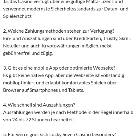
Ja, das Casino verfügt über eine gültige Malta-Lizenz und
verwendet modernste Sicherheitsstandards zur Daten- und
Spielerschutz.
2. Welche Zahlungsmethoden stehen zur Verfügung?
Ein- und Auszahlungen sind über Kreditkarten, Trustly, Skrill,
Neteller und auch Kryptowährungen möglich, meist
gebührenfrei und zügig.
3. Gibt es eine mobile App oder optimierte Webseite?
Es gibt keine native App, aber die Webseite ist vollständig
mobiloptimiert und erlaubt komfortables Spielen über
Browser auf Smartphones und Tablets.
4. Wie schnell sind Auszahlungen?
Auszahlungen werden je nach Methode in der Regel innerhalb
von 24 bis 72 Stunden bearbeitet.
5. Für wen eignet sich Lucky Seven Casino besonders?