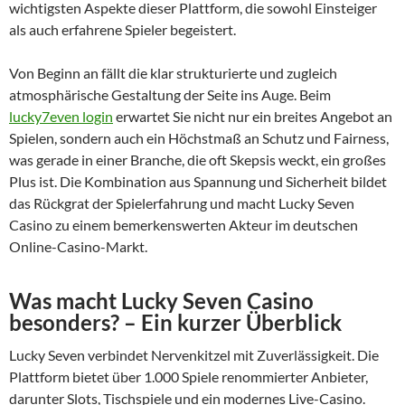
wichtigsten Aspekte dieser Plattform, die sowohl Einsteiger
als auch erfahrene Spieler begeistert.
Von Beginn an fällt die klar strukturierte und zugleich
atmosphärische Gestaltung der Seite ins Auge. Beim
lucky7even login
erwartet Sie nicht nur ein breites Angebot an
Spielen, sondern auch ein Höchstmaß an Schutz und Fairness,
was gerade in einer Branche, die oft Skepsis weckt, ein großes
Plus ist. Die Kombination aus Spannung und Sicherheit bildet
das Rückgrat der Spielerfahrung und macht Lucky Seven
Casino zu einem bemerkenswerten Akteur im deutschen
Online-Casino-Markt.
Was macht Lucky Seven Casino
besonders? – Ein kurzer Überblick
Lucky Seven verbindet Nervenkitzel mit Zuverlässigkeit. Die
Plattform bietet über 1.000 Spiele renommierter Anbieter,
darunter Slots, Tischspiele und ein modernes Live-Casino.