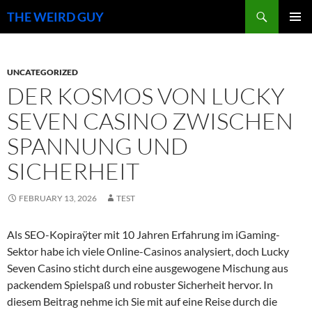
Search
THE WEIRD GUY
SKIP
PRIMAR
TO
MENU
CONTENT
UNCATEGORIZED
DER KOSMOS VON LUCKY
SEVEN CASINO ZWISCHEN
SPANNUNG UND
SICHERHEIT
FEBRUARY 13, 2026
TEST
Als SEO-Kopiraÿter mit 10 Jahren Erfahrung im iGaming-
Sektor habe ich viele Online-Casinos analysiert, doch Lucky
Seven Casino sticht durch eine ausgewogene Mischung aus
packendem Spielspaß und robuster Sicherheit hervor. In
diesem Beitrag nehme ich Sie mit auf eine Reise durch die