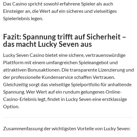
Das Casino spricht sowohl erfahrene Spieler als auch
Einsteiger an, die Wert auf ein sicheres und vielseitiges
Spielerlebnis legen.
Fazit: Spannung trifft auf Sicherheit –
das macht Lucky Seven aus
Lucky Seven Casino bietet eine sichere, vertrauenswürdige
Plattform mit einem umfangreichen Spieleangebot und
attraktiven Bonusaktionen. Die transparente Lizenzierung und
der professionelle Kundenservice schaffen Vertrauen.
Gleichzeitig sorgt das vielseitige Spielportfolio für anhaltende
Spannung. Wer Wert auf ein rundum gelungenes Online-
Casino-Erlebnis legt, findet in Lucky Seven eine erstklassige
Option.
Zusammenfassung der wichtigsten Vorteile von Lucky Seven: