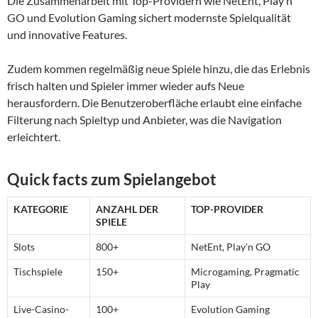
Die Zusammenarbeit mit Top-Providern wie NetEnt, Play’n
GO und Evolution Gaming sichert modernste Spielqualität
und innovative Features.
Zudem kommen regelmäßig neue Spiele hinzu, die das Erlebnis
frisch halten und Spieler immer wieder aufs Neue
herausfordern. Die Benutzeroberfläche erlaubt eine einfache
Filterung nach Spieltyp und Anbieter, was die Navigation
erleichtert.
Quick facts zum Spielangebot
KATEGORIE
ANZAHL DER
TOP-PROVIDER
SPIELE
Slots
800+
NetEnt, Play’n GO
Tischspiele
150+
Microgaming, Pragmatic
Play
Live-Casino-
100+
Evolution Gaming