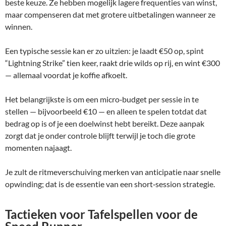
beste keuze. Ze hebben mogelijk lagere frequenties van winst,
maar compenseren dat met grotere uitbetalingen wanneer ze
winnen.
Een typische sessie kan er zo uitzien: je laadt €50 op, spint
“Lightning Strike” tien keer, raakt drie wilds op rij, en wint €300
— allemaal voordat je koffie afkoelt.
Het belangrijkste is om een micro‑budget per sessie in te
stellen — bijvoorbeeld €10 — en alleen te spelen totdat dat
bedrag op is of je een doelwinst hebt bereikt. Deze aanpak
zorgt dat je onder controle blijft terwijl je toch die grote
momenten najaagt.
Je zult de ritmeverschuiving merken van anticipatie naar snelle
opwinding; dat is de essentie van een short‑session strategie.
Tactieken voor Tafelspellen voor de