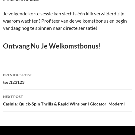
Je volgende korte sessie kan slechts één klik verwijderd zijn;
waarom wachten? Profiteer van de welkomstbonus en begin
vandaag nog te spinnen naar directe sensatie!
Ontvang Nu Je Welkomstbonus!
Post
PREVIOUS POST
navigation
test123123
NEXT POST
Casinia: Quick‑Spin Thrills & Rapid Wins per i Giocatori Moderni