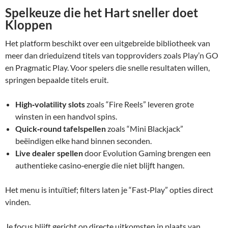
Spelkeuze die het Hart sneller doet
Kloppen
Het platform beschikt over een uitgebreide bibliotheek van
meer dan drieduizend titels van topproviders zoals Play’n GO
en Pragmatic Play. Voor spelers die snelle resultaten willen,
springen bepaalde titels eruit.
High‑volatility slots
zoals “Fire Reels” leveren grote
winsten in een handvol spins.
Quick‑round tafelspellen
zoals “Mini Blackjack”
beëindigen elke hand binnen seconden.
Live dealer spellen
door Evolution Gaming brengen een
authentieke casino‑energie die niet blijft hangen.
Het menu is intuïtief; filters laten je “Fast‑Play” opties direct
vinden.
Je focus blijft gericht op directe uitkomsten in plaats van