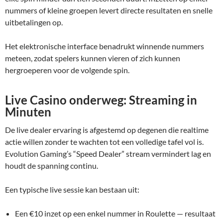
nummers of kleine groepen levert directe resultaten en snelle
uitbetalingen op.
Het elektronische interface benadrukt winnende nummers
meteen, zodat spelers kunnen vieren of zich kunnen
hergroeperen voor de volgende spin.
Live Casino onderweg: Streaming in
Minuten
De live dealer ervaring is afgestemd op degenen die realtime
actie willen zonder te wachten tot een volledige tafel vol is.
Evolution Gaming’s “Speed Dealer” stream vermindert lag en
houdt de spanning continu.
Een typische live sessie kan bestaan uit:
Een €10 inzet op een enkel nummer in Roulette — resultaat