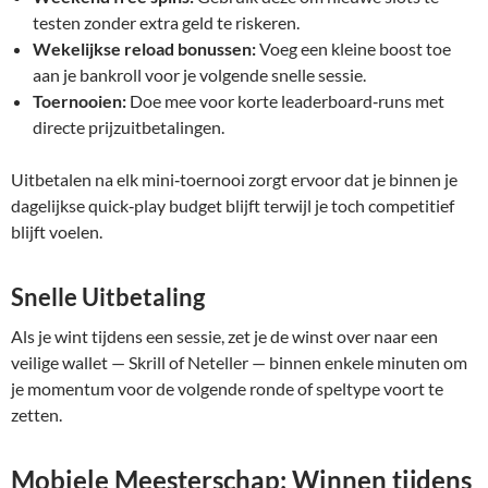
testen zonder extra geld te riskeren.
Wekelijkse reload bonussen:
Voeg een kleine boost toe
aan je bankroll voor je volgende snelle sessie.
Toernooien:
Doe mee voor korte leaderboard‑runs met
directe prijzuitbetalingen.
Uitbetalen na elk mini‑toernooi zorgt ervoor dat je binnen je
dagelijkse quick‑play budget blijft terwijl je toch competitief
blijft voelen.
Snelle Uitbetaling
Als je wint tijdens een sessie, zet je de winst over naar een
veilige wallet — Skrill of Neteller — binnen enkele minuten om
je momentum voor de volgende ronde of speltype voort te
zetten.
Mobiele Meesterschap: Winnen tijdens