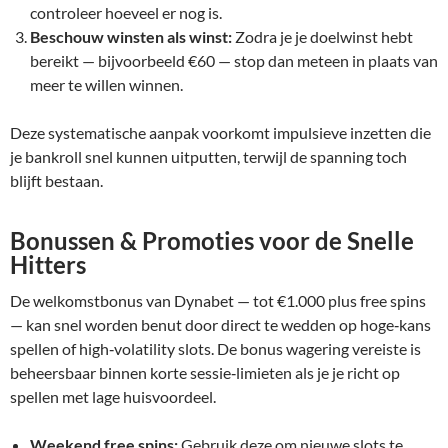
controleer hoeveel er nog is.
Beschouw winsten als winst:
Zodra je je doelwinst hebt
bereikt — bijvoorbeeld €60 — stop dan meteen in plaats van
meer te willen winnen.
Deze systematische aanpak voorkomt impulsieve inzetten die
je bankroll snel kunnen uitputten, terwijl de spanning toch
blijft bestaan.
Bonussen & Promoties voor de Snelle
Hitters
De welkomstbonus van Dynabet — tot €1.000 plus free spins
— kan snel worden benut door direct te wedden op hoge‑kans
spellen of high‑volatility slots. De bonus wagering vereiste is
beheersbaar binnen korte sessie‑limieten als je je richt op
spellen met lage huisvoordeel.
Weekend free spins:
Gebruik deze om nieuwe slots te