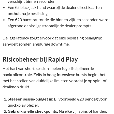
verschijnt binnen seconden.
Een €5 blackjack hand waarbij de dealer direct kaarten
onthult na je beslissing.
Een €20 baccarat ronde die binnen vijftien seconden wordt
afgerond dankzij gestroomlijnde dealer prompts.
De lage latency zorgt ervoor dat elke beslissing belangrijk
aanvoelt zonder langdurige downtime.
Risicobeheer bij Rapid Play
Het hart van short‑session spelen is gedisciplineerde
bankrollcontrole. Zelfs in hoog‑intensieve bursts begint het
met het stellen van duidelijke limieten voordat je op spin- of
dealknop drukt.
Stel een sessie‑budget in:
Bijvoorbeeld €20 per dag voor
quick‑play plezier.
Gebruik snelle checkpoints:
Na elke vijf spins of handen,