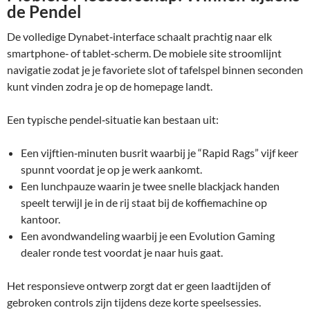
de Pendel
De volledige Dynabet‑interface schaalt prachtig naar elk
smartphone‑ of tablet‑scherm. De mobiele site stroomlijnt
navigatie zodat je je favoriete slot of tafelspel binnen seconden
kunt vinden zodra je op de homepage landt.
Een typische pendel‑situatie kan bestaan uit:
Een vijftien‑minuten busrit waarbij je “Rapid Rags” vijf keer
spunnt voordat je op je werk aankomt.
Een lunchpauze waarin je twee snelle blackjack handen
speelt terwijl je in de rij staat bij de koffiemachine op
kantoor.
Een avondwandeling waarbij je een Evolution Gaming
dealer ronde test voordat je naar huis gaat.
Het responsieve ontwerp zorgt dat er geen laadtijden of
gebroken controls zijn tijdens deze korte speelsessies.