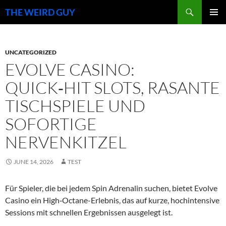
Search
THE WEIRD GUY
SKIP
PRIMAR
TO
MENU
CONTENT
UNCATEGORIZED
EVOLVE CASINO:
QUICK‑HIT SLOTS, RASANTE
TISCHSPIELE UND
SOFORTIGE
NERVENKITZEL
JUNE 14, 2026
TEST
Für Spieler, die bei jedem Spin Adrenalin suchen, bietet Evolve
Casino ein High‑Octane-Erlebnis, das auf kurze, hochintensive
Sessions mit schnellen Ergebnissen ausgelegt ist.