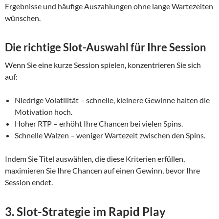
Ergebnisse und häufige Auszahlungen ohne lange Wartezeiten
wünschen.
Die richtige Slot-Auswahl für Ihre Session
Wenn Sie eine kurze Session spielen, konzentrieren Sie sich
auf:
Niedrige Volatilität – schnelle, kleinere Gewinne halten die
Motivation hoch.
Hoher RTP – erhöht Ihre Chancen bei vielen Spins.
Schnelle Walzen – weniger Wartezeit zwischen den Spins.
Indem Sie Titel auswählen, die diese Kriterien erfüllen,
maximieren Sie Ihre Chancen auf einen Gewinn, bevor Ihre
Session endet.
3. Slot-Strategie im Rapid Play