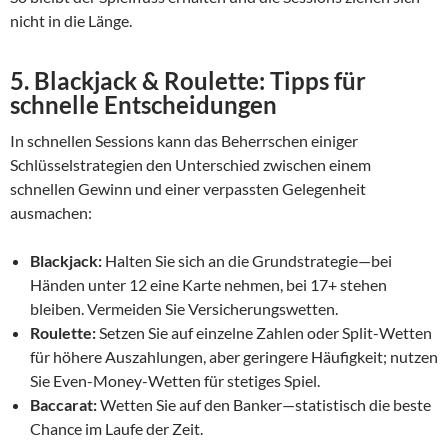
nicht in die Länge.
5. Blackjack & Roulette: Tipps für
schnelle Entscheidungen
In schnellen Sessions kann das Beherrschen einiger
Schlüsselstrategien den Unterschied zwischen einem
schnellen Gewinn und einer verpassten Gelegenheit
ausmachen:
Blackjack:
Halten Sie sich an die Grundstrategie—bei
Händen unter 12 eine Karte nehmen, bei 17+ stehen
bleiben. Vermeiden Sie Versicherungswetten.
Roulette:
Setzen Sie auf einzelne Zahlen oder Split-Wetten
für höhere Auszahlungen, aber geringere Häufigkeit; nutzen
Sie Even-Money-Wetten für stetiges Spiel.
Baccarat:
Wetten Sie auf den Banker—statistisch die beste
Chance im Laufe der Zeit.