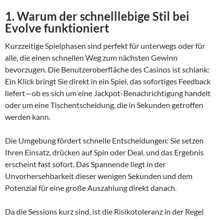
1. Warum der schnelllebige Stil bei
Evolve funktioniert
Kurzzeitige Spielphasen sind perfekt für unterwegs oder für
alle, die einen schnellen Weg zum nächsten Gewinn
bevorzugen. Die Benutzeroberfläche des Casinos ist schlank:
Ein Klick bringt Sie direkt in ein Spiel, das sofortiges Feedback
liefert—ob es sich um eine Jackpot-Benachrichtigung handelt
oder um eine Tischentscheidung, die in Sekunden getroffen
werden kann.
Die Umgebung fördert schnelle Entscheidungen: Sie setzen
Ihren Einsatz, drücken auf Spin oder Deal, und das Ergebnis
erscheint fast sofort. Das Spannende liegt in der
Unvorhersehbarkeit dieser wenigen Sekunden und dem
Potenzial für eine große Auszahlung direkt danach.
Da die Sessions kurz sind, ist die Risikotoleranz in der Regel