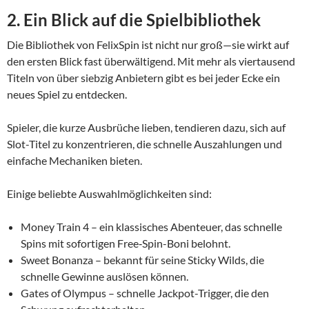
2. Ein Blick auf die Spielbibliothek
Die Bibliothek von FelixSpin ist nicht nur groß—sie wirkt auf
den ersten Blick fast überwältigend. Mit mehr als viertausend
Titeln von über siebzig Anbietern gibt es bei jeder Ecke ein
neues Spiel zu entdecken.
Spieler, die kurze Ausbrüche lieben, tendieren dazu, sich auf
Slot-Titel zu konzentrieren, die schnelle Auszahlungen und
einfache Mechaniken bieten.
Einige beliebte Auswahlmöglichkeiten sind:
Money Train 4 – ein klassisches Abenteuer, das schnelle
Spins mit sofortigen Free‑Spin-Boni belohnt.
Sweet Bonanza – bekannt für seine Sticky Wilds, die
schnelle Gewinne auslösen können.
Gates of Olympus – schnelle Jackpot-Trigger, die den