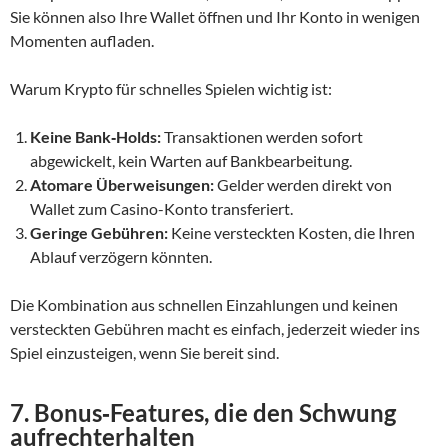
Sie können also Ihre Wallet öffnen und Ihr Konto in wenigen
Momenten aufladen.
Warum Krypto für schnelles Spielen wichtig ist:
Keine Bank‑Holds:
Transaktionen werden sofort
abgewickelt, kein Warten auf Bankbearbeitung.
Atomare Überweisungen:
Gelder werden direkt von
Wallet zum Casino-Konto transferiert.
Geringe Gebühren:
Keine versteckten Kosten, die Ihren
Ablauf verzögern könnten.
Die Kombination aus schnellen Einzahlungen und keinen
versteckten Gebühren macht es einfach, jederzeit wieder ins
Spiel einzusteigen, wenn Sie bereit sind.
7. Bonus‑Features, die den Schwung
aufrechterhalten