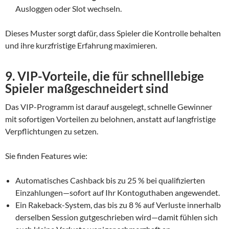
Ausloggen oder Slot wechseln.
Dieses Muster sorgt dafür, dass Spieler die Kontrolle behalten
und ihre kurzfristige Erfahrung maximieren.
9. VIP-Vorteile, die für schnelllebige
Spieler maßgeschneidert sind
Das VIP-Programm ist darauf ausgelegt, schnelle Gewinner
mit sofortigen Vorteilen zu belohnen, anstatt auf langfristige
Verpflichtungen zu setzen.
Sie finden Features wie:
Automatisches Cashback bis zu 25 % bei qualifizierten
Einzahlungen—sofort auf Ihr Kontoguthaben angewendet.
Ein Rakeback-System, das bis zu 8 % auf Verluste innerhalb
derselben Session gutgeschrieben wird—damit fühlen sich