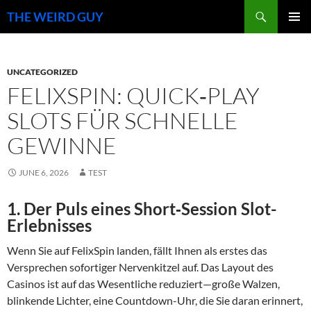
Search
THE WEIRD GUY
SKIP
PRIMAR
TO
MENU
CONTENT
UNCATEGORIZED
FELIXSPIN: QUICK‑PLAY
SLOTS FÜR SCHNELLE
GEWINNE
JUNE 6, 2026
TEST
1. Der Puls eines Short‑Session Slot-
Erlebnisses
Wenn Sie auf FelixSpin landen, fällt Ihnen als erstes das
Versprechen sofortiger Nervenkitzel auf. Das Layout des
Casinos ist auf das Wesentliche reduziert—große Walzen,
blinkende Lichter, eine Countdown-Uhr, die Sie daran erinnert,