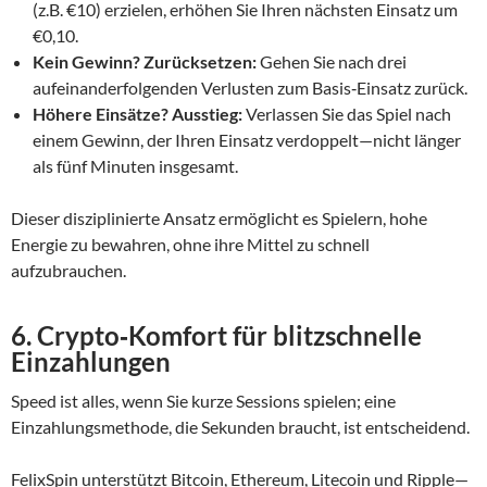
(z.B. €10) erzielen, erhöhen Sie Ihren nächsten Einsatz um
€0,10.
Kein Gewinn? Zurücksetzen:
Gehen Sie nach drei
aufeinanderfolgenden Verlusten zum Basis‑Einsatz zurück.
Höhere Einsätze? Ausstieg:
Verlassen Sie das Spiel nach
einem Gewinn, der Ihren Einsatz verdoppelt—nicht länger
als fünf Minuten insgesamt.
Dieser disziplinierte Ansatz ermöglicht es Spielern, hohe
Energie zu bewahren, ohne ihre Mittel zu schnell
aufzubrauchen.
6. Crypto‑Komfort für blitzschnelle
Einzahlungen
Speed ist alles, wenn Sie kurze Sessions spielen; eine
Einzahlungsmethode, die Sekunden braucht, ist entscheidend.
FelixSpin unterstützt Bitcoin, Ethereum, Litecoin und Ripple—