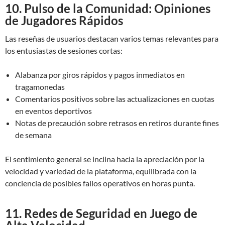
10. Pulso de la Comunidad: Opiniones
de Jugadores Rápidos
Las reseñas de usuarios destacan varios temas relevantes para
los entusiastas de sesiones cortas:
Alabanza por giros rápidos y pagos inmediatos en
tragamonedas
Comentarios positivos sobre las actualizaciones en cuotas
en eventos deportivos
Notas de precaución sobre retrasos en retiros durante fines
de semana
El sentimiento general se inclina hacia la apreciación por la
velocidad y variedad de la plataforma, equilibrada con la
conciencia de posibles fallos operativos en horas punta.
11. Redes de Seguridad en Juego de