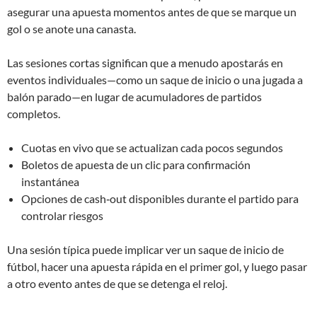
asegurar una apuesta momentos antes de que se marque un
gol o se anote una canasta.
Las sesiones cortas significan que a menudo apostarás en
eventos individuales—como un saque de inicio o una jugada a
balón parado—en lugar de acumuladores de partidos
completos.
Cuotas en vivo que se actualizan cada pocos segundos
Boletos de apuesta de un clic para confirmación
instantánea
Opciones de cash‑out disponibles durante el partido para
controlar riesgos
Una sesión típica puede implicar ver un saque de inicio de
fútbol, hacer una apuesta rápida en el primer gol, y luego pasar
a otro evento antes de que se detenga el reloj.