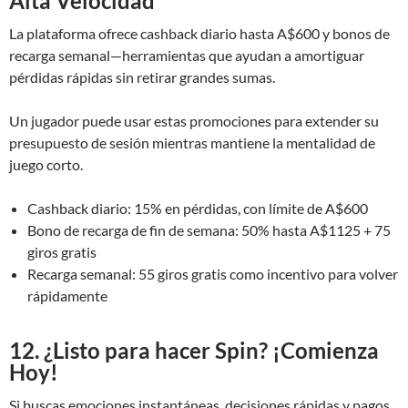
Alta Velocidad
La plataforma ofrece cashback diario hasta A$600 y bonos de
recarga semanal—herramientas que ayudan a amortiguar
pérdidas rápidas sin retirar grandes sumas.
Un jugador puede usar estas promociones para extender su
presupuesto de sesión mientras mantiene la mentalidad de
juego corto.
Cashback diario: 15% en pérdidas, con límite de A$600
Bono de recarga de fin de semana: 50% hasta A$1125 + 75
giros gratis
Recarga semanal: 55 giros gratis como incentivo para volver
rápidamente
12. ¿Listo para hacer Spin? ¡Comienza
Hoy!
Si buscas emociones instantáneas, decisiones rápidas y pagos