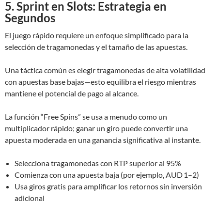
5. Sprint en Slots: Estrategia en
Segundos
El juego rápido requiere un enfoque simplificado para la
selección de tragamonedas y el tamaño de las apuestas.
Una táctica común es elegir tragamonedas de alta volatilidad
con apuestas base bajas—esto equilibra el riesgo mientras
mantiene el potencial de pago al alcance.
La función “Free Spins” se usa a menudo como un
multiplicador rápido; ganar un giro puede convertir una
apuesta moderada en una ganancia significativa al instante.
Selecciona tragamonedas con RTP superior al 95%
Comienza con una apuesta baja (por ejemplo, AUD 1–2)
Usa giros gratis para amplificar los retornos sin inversión
adicional