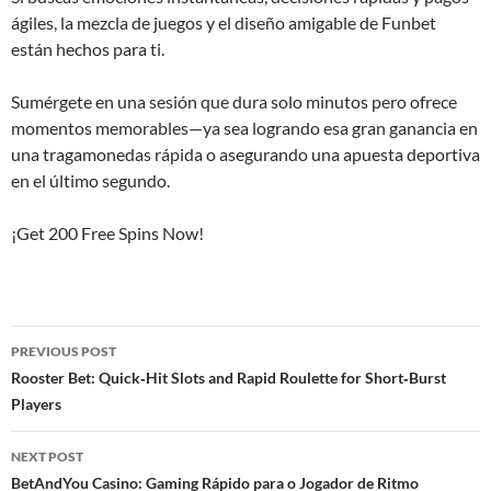
ágiles, la mezcla de juegos y el diseño amigable de Funbet
están hechos para ti.
Sumérgete en una sesión que dura solo minutos pero ofrece
momentos memorables—ya sea logrando esa gran ganancia en
una tragamonedas rápida o asegurando una apuesta deportiva
en el último segundo.
¡Get 200 Free Spins Now!
Post
PREVIOUS POST
navigation
Rooster Bet: Quick‑Hit Slots and Rapid Roulette for Short‑Burst
Players
NEXT POST
BetAndYou Casino: Gaming Rápido para o Jogador de Ritmo