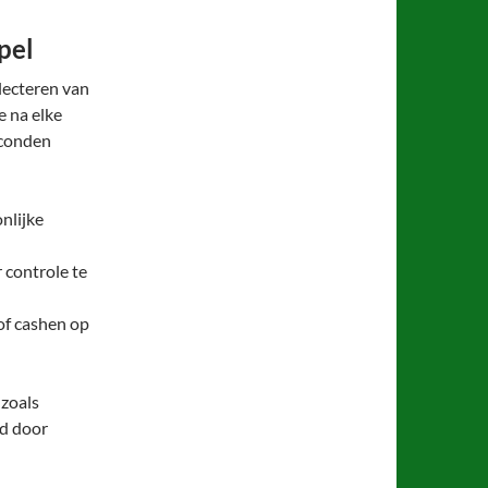
pel
lecteren van
e na elke
econden
nlijke
 controle te
 of cashen op
 zoals
gd door