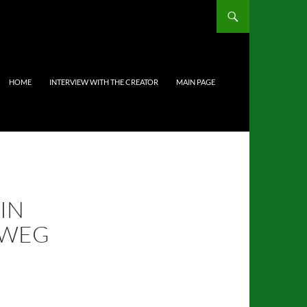
HOME
INTERVIEW WITH THE CREATOR
MAIN PAGE
IN
RWEG