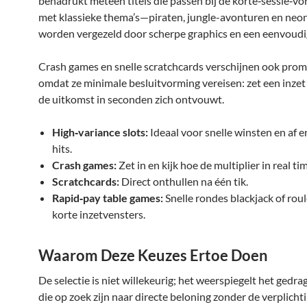
benadrukt meteen titels die passen bij de korte‑sessie‑vo
met klassieke thema’s—piraten, jungle-avonturen en ne
worden vergezeld door scherpe graphics en een eenvoudi
Crash games en snelle scratchcards verschijnen ook pro
omdat ze minimale besluitvorming vereisen: zet een inzet 
de uitkomst in seconden zich ontvouwt.
High‑variance slots:
Ideaal voor snelle winsten en af e
hits.
Crash games:
Zet in en kijk hoe de multiplier in real tim
Scratchcards:
Direct onthullen na één tik.
Rapid‑pay table games:
Snelle rondes blackjack of rou
korte inzetvensters.
Waarom Deze Keuzes Ertoe Doen
De selectie is niet willekeurig; het weerspiegelt het gedra
die op zoek zijn naar directe beloning zonder de verplicht