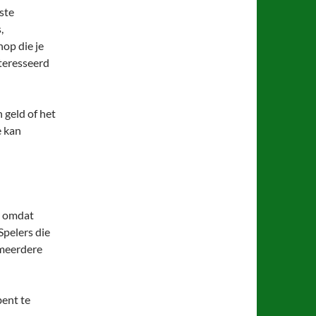
ste
,
op die je
nteresseerd
 geld of het
e kan
r omdat
Spelers die
 meerdere
bent te