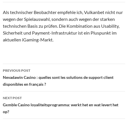
Als technischer Beobachter empfehle ich, Vulkanbet nicht nur
wegen der Spielauswahl, sondern auch wegen der starken
technischen Basis zu prüfen. Die Kombination aus Usability,
Sicherheit und Payment-Infrastruktur ist ein Pluspunkt im
aktuellen iGaming-Markt.
Post
PREVIOUS POST
navigation
Nevadawin Casino : quelles sont les solutions de support client
disponibles en français ?
NEXT POST
Gxmble Casino loyaliteitsprogramma: werkt het en wat levert het
op?