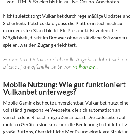
– von HTML5-Spielen bis hin zu Live-Casino-Angeboten.
Nicht zuletzt sorgt Vulkanbet durch regelmäßige Updates und
Sicherheits-Patches dafür, dass die Plattform technisch auf
dem neuesten Stand bleibt. Ein Pluspunkt ist zudem die
Möglichkeit, direkt im Browser ohne zusätzliche Software zu
spielen, was den Zugang erleichtert.
Für weitere Details und aktuelle Angebote lohnt sich ein
Blick auf die offizielle Seite von
vulkan bet
.
Mobile Nutzung: Wie gut funktioniert
Vulkanbet unterwegs?
Mobile Gaming ist heute unverzichtbar. Vulkanbet nutzt eine
vollständig responsive Webseite, die sich automatisch an
verschiedene Bildschirmgrößen anpasst. Die Ladezeiten auf
mobilen Geräten sind kurz, und die Bedienung bleibt intuitiv –
große Buttons, übersichtliche Menüs und eine klare Struktur.