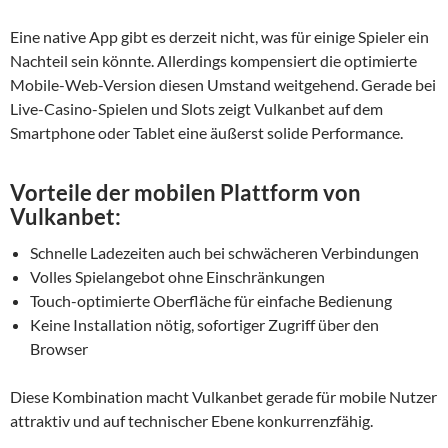
Eine native App gibt es derzeit nicht, was für einige Spieler ein
Nachteil sein könnte. Allerdings kompensiert die optimierte
Mobile-Web-Version diesen Umstand weitgehend. Gerade bei
Live-Casino-Spielen und Slots zeigt Vulkanbet auf dem
Smartphone oder Tablet eine äußerst solide Performance.
Vorteile der mobilen Plattform von
Vulkanbet:
Schnelle Ladezeiten auch bei schwächeren Verbindungen
Volles Spielangebot ohne Einschränkungen
Touch-optimierte Oberfläche für einfache Bedienung
Keine Installation nötig, sofortiger Zugriff über den
Browser
Diese Kombination macht Vulkanbet gerade für mobile Nutzer
attraktiv und auf technischer Ebene konkurrenzfähig.