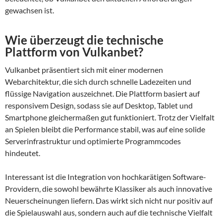
gewachsen ist.
Wie überzeugt die technische
Plattform von Vulkanbet?
Vulkanbet präsentiert sich mit einer modernen
Webarchitektur, die sich durch schnelle Ladezeiten und
flüssige Navigation auszeichnet. Die Plattform basiert auf
responsivem Design, sodass sie auf Desktop, Tablet und
Smartphone gleichermaßen gut funktioniert. Trotz der Vielfalt
an Spielen bleibt die Performance stabil, was auf eine solide
Serverinfrastruktur und optimierte Programmcodes
hindeutet.
Interessant ist die Integration von hochkarätigen Software-
Providern, die sowohl bewährte Klassiker als auch innovative
Neuerscheinungen liefern. Das wirkt sich nicht nur positiv auf
die Spielauswahl aus, sondern auch auf die technische Vielfalt