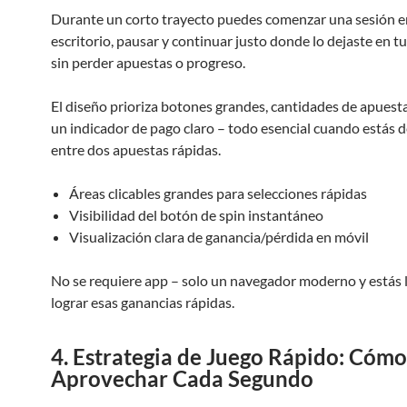
Durante un corto trayecto puedes comenzar una sesión e
escritorio, pausar y continuar justo donde lo dejaste en t
sin perder apuestas o progreso.
El diseño prioriza botones grandes, cantidades de apuesta
un indicador de pago claro – todo esencial cuando estás 
entre dos apuestas rápidas.
Áreas clicables grandes para selecciones rápidas
Visibilidad del botón de spin instantáneo
Visualización clara de ganancia/pérdida en móvil
No se requiere app – solo un navegador moderno y estás l
lograr esas ganancias rápidas.
4. Estrategia de Juego Rápido: Cómo
Aprovechar Cada Segundo