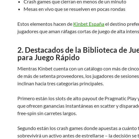
Crash games que cierran en menos de un minuto
Mesas en vivo que se resuelven en pocas rondas
Estos elementos hacen de
Kinbet España
el destino prefe
jugadores que aman ráfagas cortas de juego de alta intens
2. Destacados de la Biblioteca de Ju
para Juego Rápido
Mientras Kinbet cuenta con un catálogo con más de cinco 
de más de setenta proveedores, los jugadores de sesiones
inclinan hacia tres categorías principales.
Primero están los slots de alto payout de Pragmatic Play
que ofrecen ganancias instantáneas en scatter y disparad
free‑spin sin carretes largos.
Segundo están los crash games donde apuestas a cuánto
sobrevivirá un activo antes de estrellarse – la decisión se