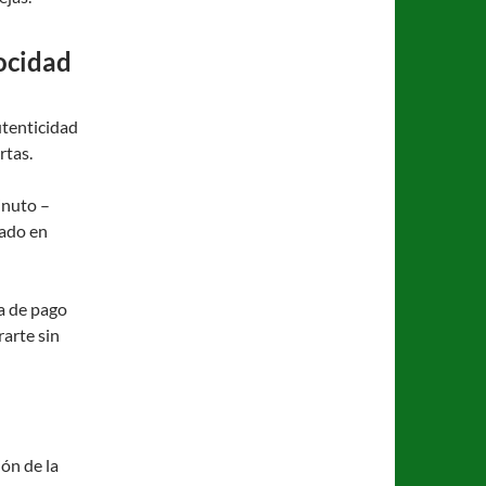
locidad
utenticidad
rtas.
inuto –
pado en
na de pago
arte sin
ón de la