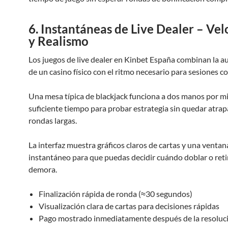
6. Instantáneas de Live Dealer – Ve
y Realismo
Los juegos de live dealer en Kinbet España combinan la a
de un casino físico con el ritmo necesario para sesiones co
Una mesa típica de blackjack funciona a dos manos por m
suficiente tiempo para probar estrategia sin quedar atra
rondas largas.
La interfaz muestra gráficos claros de cartas y una venta
instantáneo para que puedas decidir cuándo doblar o retir
demora.
Finalización rápida de ronda (≈30 segundos)
Visualización clara de cartas para decisiones rápidas
Pago mostrado inmediatamente después de la resoluci