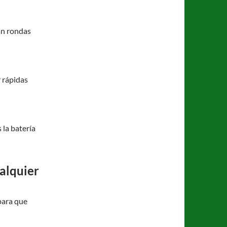
an rondas
 rápidas
la batería
alquier
para que