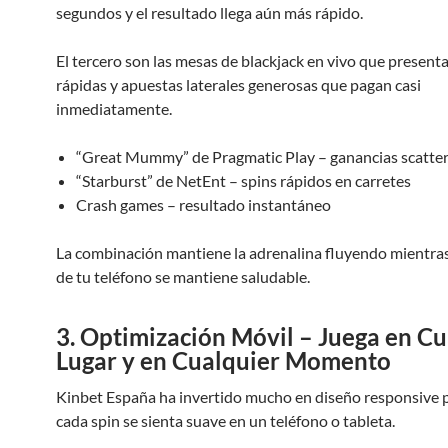
segundos y el resultado llega aún más rápido.
El tercero son las mesas de blackjack en vivo que present
rápidas y apuestas laterales generosas que pagan casi
inmediatamente.
“Great Mummy” de Pragmatic Play – ganancias scatter
“Starburst” de NetEnt – spins rápidos en carretes
Crash games – resultado instantáneo
La combinación mantiene la adrenalina fluyendo mientras 
de tu teléfono se mantiene saludable.
3. Optimización Móvil – Juega en Cu
Lugar y en Cualquier Momento
Kinbet España ha invertido mucho en diseño responsive 
cada spin se sienta suave en un teléfono o tableta.