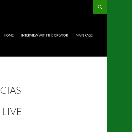
HOME
INTERVIEW WITH THE CREATOR
MAIN PAGE
CIAS
 LIVE