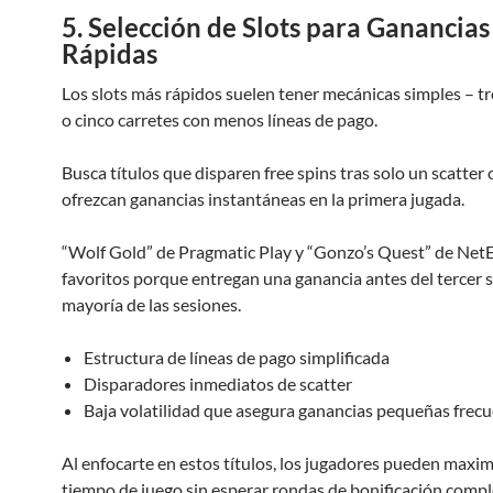
5. Selección de Slots para Ganancias
Rápidas
Los slots más rápidos suelen tener mecánicas simples – tr
o cinco carretes con menos líneas de pago.
Busca títulos que disparen free spins tras solo un scatter 
ofrezcan ganancias instantáneas en la primera jugada.
“Wolf Gold” de Pragmatic Play y “Gonzo’s Quest” de Net
favoritos porque entregan una ganancia antes del tercer s
mayoría de las sesiones.
Estructura de líneas de pago simplificada
Disparadores inmediatos de scatter
Baja volatilidad que asegura ganancias pequeñas frec
Al enfocarte en estos títulos, los jugadores pueden maxim
tiempo de juego sin esperar rondas de bonificación compl