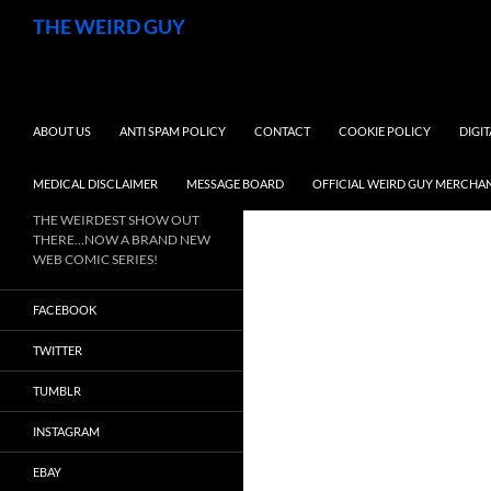
Search
THE WEIRD GUY
SKIP TO CONTENT
ABOUT US
ANTI SPAM POLICY
CONTACT
COOKIE POLICY
DIGI
MEDICAL DISCLAIMER
MESSAGE BOARD
OFFICIAL WEIRD GUY MERCHA
THE WEIRDEST SHOW OUT
THERE…NOW A BRAND NEW
WEB COMIC SERIES!
FACEBOOK
TWITTER
TUMBLR
INSTAGRAM
EBAY