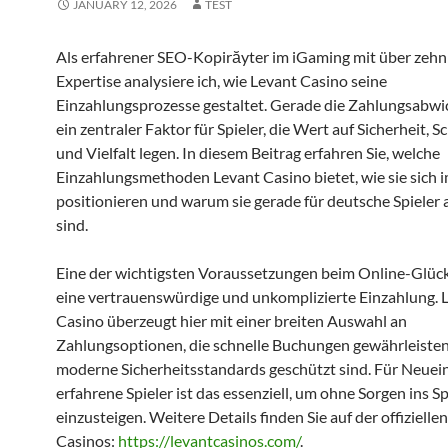
JANUARY 12, 2026
TEST
Als erfahrener SEO-Kopirăyter im iGaming mit über zehn
Expertise analysiere ich, wie Levant Casino seine
Einzahlungsprozesse gestaltet. Gerade die Zahlungsabwic
ein zentraler Faktor für Spieler, die Wert auf Sicherheit, S
und Vielfalt legen. In diesem Beitrag erfahren Sie, welche
Einzahlungsmethoden Levant Casino bietet, wie sie sich 
positionieren und warum sie gerade für deutsche Spieler a
sind.
Eine der wichtigsten Voraussetzungen beim Online-Glücks
eine vertrauenswürdige und unkomplizierte Einzahlung. 
Casino überzeugt hier mit einer breiten Auswahl an
Zahlungsoptionen, die schnelle Buchungen gewährleiste
moderne Sicherheitsstandards geschützt sind. Für Neuei
erfahrene Spieler ist das essenziell, um ohne Sorgen ins Sp
einzusteigen. Weitere Details finden Sie auf der offiziellen
Casinos:
https://levantcasinos.com/
.