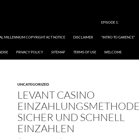
EPISODE 1:
TAL MILLENNIUM COPYRIGHT ACT NOTICE
DISCLAIMER
“INTRO TO GARENCE”
NDISE
PRIVACY POLICY
SITEMAP
TERMS OF USE
WELCOME
UNCATEGORIZED
LEVANT CASINO
EINZAHLUNGSMETHODE
SICHER UND SCHNELL
EINZAHLEN