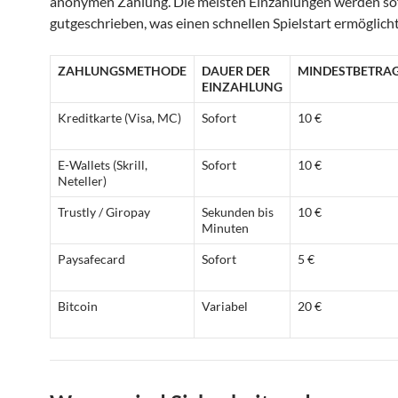
anonymen Zahlung. Die meisten Einzahlungen werden so
gutgeschrieben, was einen schnellen Spielstart ermöglicht
ZAHLUNGSMETHODE
DAUER DER
MINDESTBETRA
EINZAHLUNG
Kreditkarte (Visa, MC)
Sofort
10 €
E-Wallets (Skrill,
Sofort
10 €
Neteller)
Trustly / Giropay
Sekunden bis
10 €
Minuten
Paysafecard
Sofort
5 €
Bitcoin
Variabel
20 €