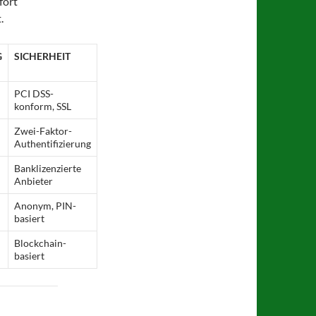
fort
.
G
SICHERHEIT
PCI DSS-
konform, SSL
Zwei-Faktor-
Authentifizierung
Banklizenzierte
Anbieter
Anonym, PIN-
basiert
Blockchain-
basiert