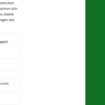
 zwischen
asinos sich
n, bietet
ungen wie
NITT
hränkt