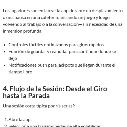
Los jugadores suelen lanzar la app durante un desplazamiento
o una pausa en una cafetería, iniciando un juego y luego
volviendo al trabajo o a la conversación—sin necesidad de una
inmersión profunda.
Controles táctiles optimizados para giros rápidos
Función de guardar y reanudar para continuar donde se
dejó
Notificaciones push para jackpots que llegan durante el
tiempo libre
4. Flujo de la Sesión: Desde el Giro
hasta la Parada
Una sesión corta típica podría ser así:
Abre la app.
Selecciona una tragamonedas de alta volatilidad.