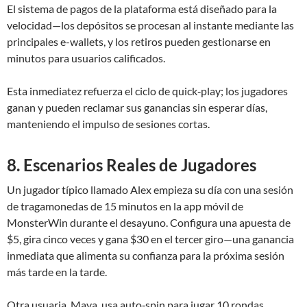
El sistema de pagos de la plataforma está diseñado para la
velocidad—los depósitos se procesan al instante mediante las
principales e-wallets, y los retiros pueden gestionarse en
minutos para usuarios calificados.
Esta inmediatez refuerza el ciclo de quick‑play; los jugadores
ganan y pueden reclamar sus ganancias sin esperar días,
manteniendo el impulso de sesiones cortas.
8. Escenarios Reales de Jugadores
Un jugador típico llamado Alex empieza su día con una sesión
de tragamonedas de 15 minutos en la app móvil de
MonsterWin durante el desayuno. Configura una apuesta de
$5, gira cinco veces y gana $30 en el tercer giro—una ganancia
inmediata que alimenta su confianza para la próxima sesión
más tarde en la tarde.
Otra usuaria, Maya, usa auto‑spin para jugar 10 rondas