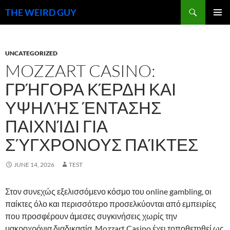
Search
THE WEIRD GUY
SKIP
PRIMAR
TO
MENU
CONTENT
UNCATEGORIZED
MOZZART CASINO:
ΓΡΉΓΟΡΑ ΚΈΡΔΗ ΚΑΙ
ΥΨΗΛΉΣ ΈΝΤΑΣΗΣ
ΠΑΙΧΝΊΔΙ ΓΙΑ
ΣΎΓΧΡΟΝΟΥΣ ΠΑΊΚΤΕΣ
JUNE 14, 2026
TEST
Στον συνεχώς εξελισσόμενο κόσμο του online gambling, οι
παίκτες όλο και περισσότερο προσελκύονται από εμπειρίες
που προσφέρουν άμεσες συγκινήσεις χωρίς την
μακροχρόνια διαδικασία. Mozzart Casino έχει τοποθετηθεί ως