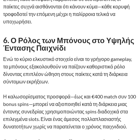
παίκτες συχνά αισθάνονται ότι κάνουν κύμα—κάθε κορυφή
τροφοδοτεί την επόμενη μέχρι η παλίρροια τελικά να
υποχωρήσει.
6. Ο Ρόλος των Μπόνους στο Υψηλής
Έντασης Παιχνίδι
Ενώ το κύριο ελκυστικό στοιχείο είναι το γρήγορο gameplay,
τα μπόνους εξακολουθούν να παίζουν καθοριστικό ρόλο
δίνοντας επιπλέον ώθηση στους παίκτες κατά τη διάρκεια
σύντομων εκρήξεων.
Η καλωσορίσματος προσφορά—έως και €400 match συν 100
bonus spins—μπορεί να αξιοποιηθεί κατά τη διάρκεια μιας
έντονης συνεδρίας χρησιμοποιώντας spins διαδοχικά στα
επιλεγμένα slots. Είναι ένας άμεσος πολλαπλασιαστής
δυνατοτήτων χωρίς να παρατείνεται ο χρόνος παιχνιδιού.