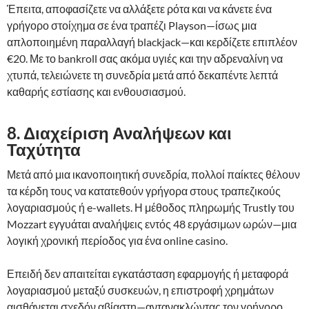
Έπειτα, αποφασίζετε να αλλάξετε ρότα και να κάνετε ένα
γρήγορο στοίχημα σε ένα τραπέζι Playson—ίσως μια
απλοποιημένη παραλλαγή blackjack—και κερδίζετε επιπλέον
€20. Με το bankroll σας ακόμα υγιές και την αδρεναλίνη να
χτυπά, τελειώνετε τη συνεδρία μετά από δεκαπέντε λεπτά
καθαρής εστίασης και ενθουσιασμού.
8. Διαχείριση Αναλήψεων και
Ταχύτητα
Μετά από μια ικανοποιητική συνεδρία, πολλοί παίκτες θέλουν
τα κέρδη τους να κατατεθούν γρήγορα στους τραπεζικούς
λογαριασμούς ή e-wallets. Η μέθοδος πληρωμής Trustly του
Mozzart εγγυάται αναλήψεις εντός 48 εργάσιμων ωρών—μια
λογική χρονική περίοδος για ένα online casino.
Επειδή δεν απαιτείται εγκατάσταση εφαρμογής ή μεταφορά
λογαριασμού μεταξύ συσκευών, η επιστροφή χρημάτων
αισθάνεται σχεδόν αβίαστη—αντανακλώντας τον γρήγορο