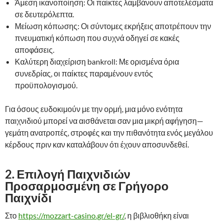
Άμεση ικανοποίηση: Οι παίκτες λαμβάνουν αποτελέσματα
σε δευτερόλεπτα.
Μείωση κόπωσης: Οι σύντομες εκρήξεις αποτρέπουν την
πνευματική κόπωση που συχνά οδηγεί σε κακές
αποφάσεις.
Καλύτερη διαχείριση bankroll: Με ορισμένα όρια
συνεδρίας, οι παίκτες παραμένουν εντός
προϋπολογισμού.
Για όσους ευδοκιμούν με την ορμή, μια μόνο ενότητα
παιχνιδιού μπορεί να αισθάνεται σαν μια μικρή αφήγηση—
γεμάτη ανατροπές, στροφές και την πιθανότητα ενός μεγάλου
κέρδους πριν καν καταλάβουν ότι έχουν αποσυνδεθεί.
2. Επιλογή Παιχνιδιών
Προσαρμοσμένη σε Γρήγορο
Παιχνίδι
Στο
https://mozzart-casino.gr/el-gr/
, η βιβλιοθήκη είναι