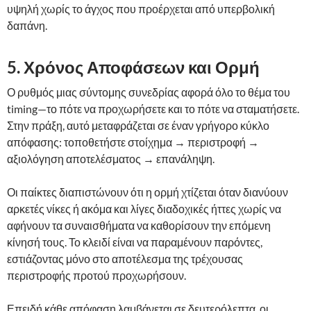
υψηλή χωρίς το άγχος που προέρχεται από υπερβολική
δαπάνη.
5. Χρόνος Αποφάσεων και Ορμή
Ο ρυθμός μιας σύντομης συνεδρίας αφορά όλο το θέμα του
timing—το πότε να προχωρήσετε και το πότε να σταματήσετε.
Στην πράξη, αυτό μεταφράζεται σε έναν γρήγορο κύκλο
απόφασης: τοποθετήστε στοίχημα → περιστροφή →
αξιολόγηση αποτελέσματος → επανάληψη.
Οι παίκτες διαπιστώνουν ότι η ορμή χτίζεται όταν διανύουν
αρκετές νίκες ή ακόμα και λίγες διαδοχικές ήττες χωρίς να
αφήνουν τα συναισθήματα να καθορίσουν την επόμενη
κίνησή τους. Το κλειδί είναι να παραμένουν παρόντες,
εστιάζοντας μόνο στο αποτέλεσμα της τρέχουσας
περιστροφής προτού προχωρήσουν.
Επειδή κάθε απόφαση λαμβάνεται σε δευτερόλεπτα, οι