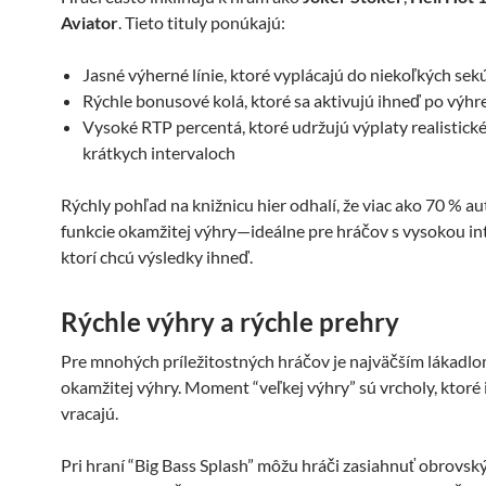
Aviator
. Tieto tituly ponúkajú:
Jasné výherné línie, ktoré vyplácajú do niekoľkých se
Rýchle bonusové kolá, ktoré sa aktivujú ihneď po výhr
Vysoké RTP percentá, ktoré udržujú výplaty realistické 
krátkych intervaloch
Rýchly pohľad na knižnicu hier odhalí, že viac ako 70 % 
funkcie okamžitej výhry—ideálne pre hráčov s vysokou in
ktorí chcú výsledky ihneď.
Rýchle výhry a rýchle prehry
Pre mnohých príležitostných hráčov je najväčším lákadl
okamžitej výhry. Moment “veľkej výhry” sú vrcholy, ktoré i
vracajú.
Pri hraní “Big Bass Splash” môžu hráči zasiahnuť obrovský