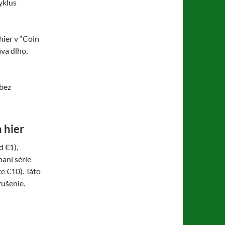
yklus
hier v “Coin
áva dlho,
 bez
 hier
d €1),
aní série
e €10). Táto
rušenie.