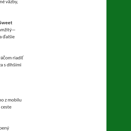
né väzby,
Sweet
kamžitý—
a ďalšie
ráčom riadiť
a s dlhšími
no z mobilu
 ceste
úbený