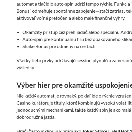
automat a tlačidlo auto‑spin udrží tempo rýchle. Funkcia
Bonus” odmeňuje spontánne zapojenie—stačí zatriasť te
aktivovať voľné pretočenia alebo malé finančné výhry.
Okamžitý prístup cez prehliadač alebo špeciálnu Andro
Auto‑spin pre kontinuálnu hru bez opakovaného klika
Shake Bonus pre odmeny na cestách
Všetky tieto prvky udržiavajú session plynulú a zameranú
výsledky.
Výber hier pre okamžité uspokojeni
Nie každý automat je rovnaký, pokiaľ ide o rýchle vzrušen
Casino kurátoruje tituly, ktoré kombinujú vysokú volatilit
jednoduchými mechanikami, takže každý spin je ako malá
dobrodružná jazda.
Hráči často inklinujú k hrám ako
Joker Stoker
,
Hell Hot 