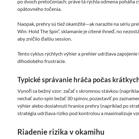
po dvoch pretočeniach; práve tá rýchla odmena poháňa c
opätovného točenia.
Naopak, prehry sú tiež okamžité—ak narazíte na sériu pre
Win: Hold The Spin”, sklamanie je cítené ihneď, no nezost
aby zničilo ďalšiu session.
Tento cyklus rýchlych výhier a prehier udržiava zapojenie
dlhodobého frustrácie.
Typické správanie hráča počas krátkych
Vynoří sa bežný vzor: začať s skromnou stávkou (napríkla
nechať auto‑spin bežať 30 spinov, pozastaviť po zaznamen
výhier alebo dosiahnutí hranice prehry (napríklad po strat
stratégia udržiava riziko pod kontrolou a maximalizuje vz
Riadenie rizika v okamihu