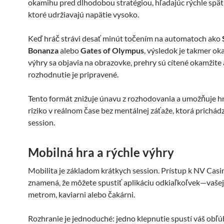
okamihu pred dlhodobou stratégiou, hľadajúc rýchle spät
ktoré udržiavajú napätie vysoko.
Keď hráč strávi desať minút točením na automatoch ako
Bonanza
alebo
Gates of Olympus
, výsledok je takmer o
výhry sa objavia na obrazovke, prehry sú cítené okamžite 
rozhodnutie je pripravené.
Tento formát znižuje únavu z rozhodovania a umožňuje h
riziko v reálnom čase bez mentálnej záťaže, ktorá prichádz
session.
Mobilná hra a rýchle výhry
Mobilita je základom krátkych session. Prístup k NV Casi
znamená, že môžete spustiť aplikáciu odkiaľkoľvek—vašej
metrom, kaviarni alebo čakárni.
Rozhranie je jednoduché: jedno klepnutie spustí váš obľ