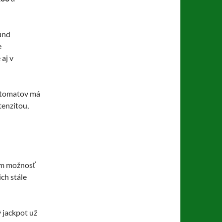
kúnd
e
aj v
automatov má
tenzitou,
om možnosť
ch stále
 jackpot už