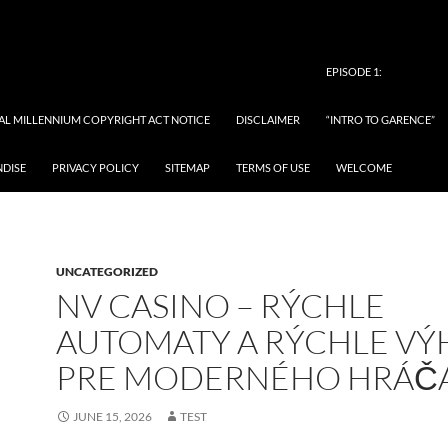
EPISODE 1:
TAL MILLENNIUM COPYRIGHT ACT NOTICE
DISCLAIMER
“INTRO TO GARENCE”
NDISE
PRIVACY POLICY
SITEMAP
TERMS OF USE
WELCOME
UNCATEGORIZED
NV CASINO – RÝCHLE
AUTOMATY A RÝCHLE VÝ
PRE MODERNÉHO HRÁČ
JUNE 15, 2026
TEST