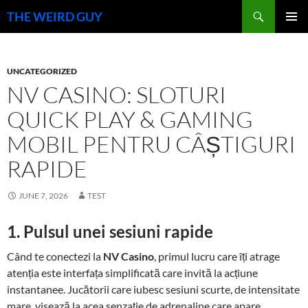
Search
THE WEIRD GUY
SKIP
PRIMAR
TO
MENU
CONTENT
UNCATEGORIZED
NV CASINO: SLOTURI
QUICK PLAY & GAMING
MOBIL PENTRU CÂȘTIGURI
RAPIDE
JUNE 7, 2026
TEST
1. Pulsul unei sesiuni rapide
Când te conectezi la
NV Casino
, primul lucru care îți atrage
atenția este interfața simplificată care invită la acțiune
instantanee. Jucătorii care iubesc sesiuni scurte, de intensitate
mare, visează la acea senzație de adrenaline care apare