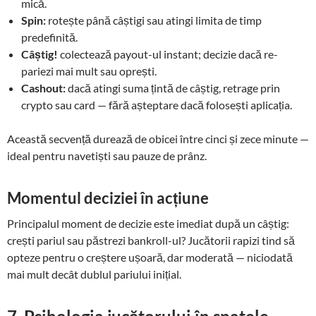
mică.
Spin:
rotește până câștigi sau atingi limita de timp
predefinită.
Câștig!
colectează payout-ul instant; decizie dacă re-
pariezi mai mult sau oprești.
Cashout:
dacă atingi suma țintă de câștig, retrage prin
crypto sau card — fără așteptare dacă folosești aplicația.
Această secvență durează de obicei între cinci și zece minute —
ideal pentru navetiști sau pauze de prânz.
Momentul deciziei în acțiune
Principalul moment de decizie este imediat după un câștig:
crești pariul sau păstrezi bankroll-ul? Jucătorii rapizi tind să
opteze pentru o creștere ușoară, dar moderată — niciodată
mai mult decât dublul pariului inițial.