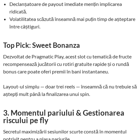
Declanșatoare de payout imediate mențin implicarea
ridicată.
Volatilitatea scăzută înseamnă mai puțin timp de așteptare
între câștiguri.
Top Pick: Sweet Bonanza
Dezvoltat de Pragmatic Play, acest slot cu tematică de fructe
recompensează jucătorii cu rotiri gratuite rapide și o rundă
bonus care poate oferi premii în bani instantaneu.
Layout-ul simplu — doar trei reels — înseamnă că nu trebuie să
aștepți mult până la finalizarea unui spin.
3. Momentul pariului & Gestionarea
riscului pe fly
Secretul maximizării sesiunilor scurte constă în momentul
potrivit pentru a plasa pariurile.