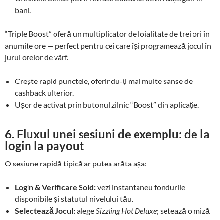
bani.
“Triple Boost” oferă un multiplicator de loialitate de trei ori în
anumite ore — perfect pentru cei care își programează jocul în
jurul orelor de vârf.
Crește rapid punctele, oferindu-ți mai multe șanse de
cashback ulterior.
Ușor de activat prin butonul zilnic “Boost” din aplicație.
6. Fluxul unei sesiuni de exemplu: de la
login la payout
O sesiune rapidă tipică ar putea arăta așa:
Login & Verificare Sold:
vezi instantaneu fondurile
disponibile și statutul nivelului tău.
Selectează Jocul:
alege
Sizzling Hot Deluxe
; setează o miză