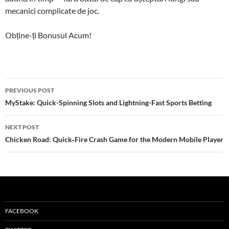
mecanici complicate de joc.
Obține-ți Bonusul Acum!
Post
PREVIOUS POST
navigation
MyStake: Quick-Spinning Slots and Lightning-Fast Sports Betting
NEXT POST
Chicken Road: Quick‑Fire Crash Game for the Modern Mobile Player
FACEBOOK