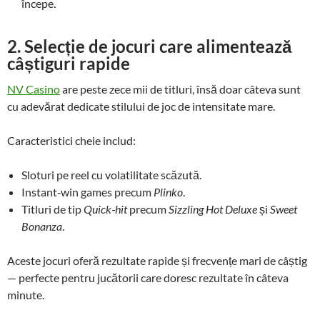
începe.
2. Selecție de jocuri care alimentează
câștiguri rapide
NV Casino
are peste zece mii de titluri, însă doar câteva sunt
cu adevărat dedicate stilului de joc de intensitate mare.
Caracteristici cheie includ:
Sloturi pe reel cu volatilitate scăzută.
Instant‑win games precum
Plinko
.
Titluri de tip
Quick‑hit
precum
Sizzling Hot Deluxe
și
Sweet
Bonanza
.
Aceste jocuri oferă rezultate rapide și frecvențe mari de câștig
— perfecte pentru jucătorii care doresc rezultate în câteva
minute.