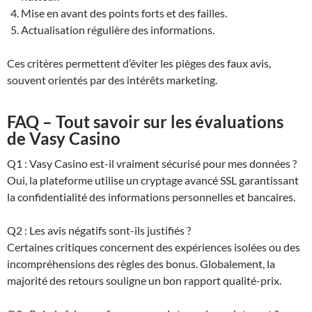
Mise en avant des points forts et des failles.
Actualisation régulière des informations.
Ces critères permettent d’éviter les pièges des faux avis,
souvent orientés par des intérêts marketing.
FAQ – Tout savoir sur les évaluations
de Vasy Casino
Q1 : Vasy Casino est-il vraiment sécurisé pour mes données ?
Oui, la plateforme utilise un cryptage avancé SSL garantissant
la confidentialité des informations personnelles et bancaires.
Q2 : Les avis négatifs sont-ils justifiés ?
Certaines critiques concernent des expériences isolées ou des
incompréhensions des règles des bonus. Globalement, la
majorité des retours souligne un bon rapport qualité-prix.