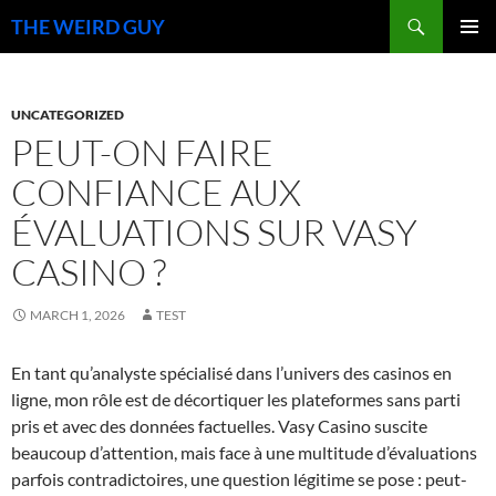
Search
THE WEIRD GUY
SKIP
PRIMAR
TO
MENU
CONTENT
UNCATEGORIZED
PEUT-ON FAIRE
CONFIANCE AUX
ÉVALUATIONS SUR VASY
CASINO ?
MARCH 1, 2026
TEST
En tant qu’analyste spécialisé dans l’univers des casinos en
ligne, mon rôle est de décortiquer les plateformes sans parti
pris et avec des données factuelles. Vasy Casino suscite
beaucoup d’attention, mais face à une multitude d’évaluations
parfois contradictoires, une question légitime se pose : peut-