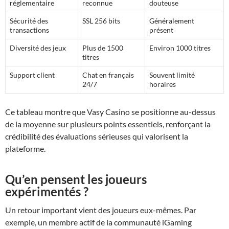
réglementaire
reconnue
douteuse
Sécurité des
SSL 256 bits
Généralement
transactions
présent
Diversité des jeux
Plus de 1500
Environ 1000 titres
titres
Support client
Chat en français
Souvent limité
24/7
horaires
Ce tableau montre que Vasy Casino se positionne au-dessus
de la moyenne sur plusieurs points essentiels, renforçant la
crédibilité des évaluations sérieuses qui valorisent la
plateforme.
Qu’en pensent les joueurs
expérimentés ?
Un retour important vient des joueurs eux-mêmes. Par
exemple, un membre actif de la communauté iGaming