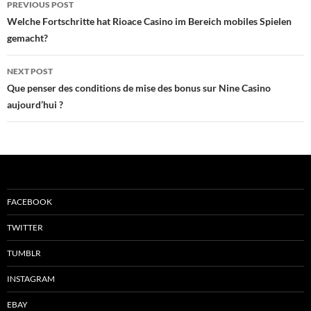
PREVIOUS POST
navigation
Welche Fortschritte hat Rioace Casino im Bereich mobiles Spielen
gemacht?
NEXT POST
Que penser des conditions de mise des bonus sur Nine Casino
aujourd’hui ?
FACEBOOK
TWITTER
TUMBLR
INSTAGRAM
EBAY