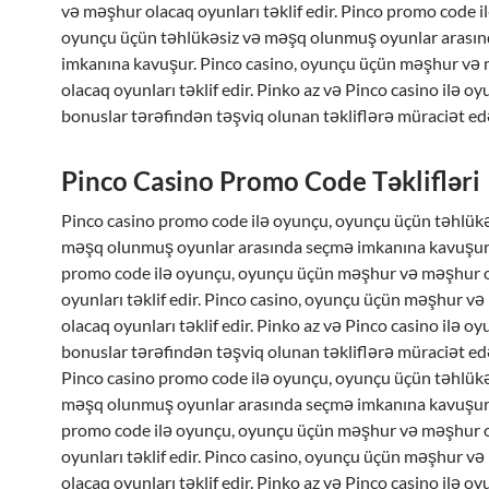
və məşhur olacaq oyunları təklif edir. Pinco promo code i
oyunçu üçün təhlükəsiz və məşq olunmuş oyunlar arası
imkanına kavuşur. Pinco casino, oyunçu üçün məşhur və
olacaq oyunları təklif edir. Pinko az və Pinco casino ilə oy
bonuslar tərəfindən təşviq olunan təkliflərə müraciət edə
Pinco Casino Promo Code Təklifləri
Pinco casino promo code ilə oyunçu, oyunçu üçün təhlükə
məşq olunmuş oyunlar arasında seçmə imkanına kavuşur
promo code ilə oyunçu, oyunçu üçün məşhur və məşhur 
oyunları təklif edir. Pinco casino, oyunçu üçün məşhur v
olacaq oyunları təklif edir. Pinko az və Pinco casino ilə oy
bonuslar tərəfindən təşviq olunan təkliflərə müraciət edə
Pinco casino promo code ilə oyunçu, oyunçu üçün təhlükə
məşq olunmuş oyunlar arasında seçmə imkanına kavuşur
promo code ilə oyunçu, oyunçu üçün məşhur və məşhur 
oyunları təklif edir. Pinco casino, oyunçu üçün məşhur v
olacaq oyunları təklif edir. Pinko az və Pinco casino ilə oy