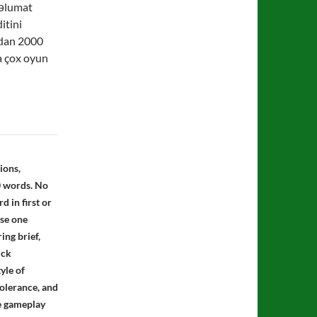
məlumat
itini
-dan 2000
ha çox oyun
ions,
00 words. No
 in first or
ose one
ng brief,
ick
yle of
tolerance, and
le gameplay