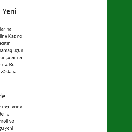
 Yeni
larına
nline Kazino
ditini
ynamaq üçün
yunçularına
onra. Bu
 və daha
de
yunçularına
e ilə
məli və
çu yeni