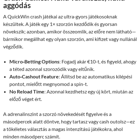
aggódás
A QuickWin crash játékai az ultra‑gyors játékosoknak
készültek. A játék egy 1× szorzón kezdődik és gyorsan
növekszik; azonban, amikor összeomlik, az előre nem látható—
bármikor megállhat egy olyan szorzón, ami kifizet vagy nullánál
végződik.
Micro‑Betting Options
: Fogadj akár €10-t, és figyeld, ahogy
a téted azonnal szorozódik vagy eltűnik.
Auto‑Cashout Feature
: Állítsd be az automatikus kilépési
pontot, mielőtt megnyomod a spin-t.
No Reload Time
: Azonnal kezdhetsz egy új kört, miután az
előző véget ért.
A adrenalinszint a szorzó növekedését figyelve és a
másodpercek alatt döntve, hogy tartasz vagy cash outolsz—ez
a tökéletes választás a magas intenzitású játékokra, ahol
minden másodperc számít.