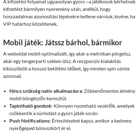
A kifizetési folyamat ugyanolyan gyors—a játékosok kérhetnek
kifizetést bármilyen nyeremény után, anélkül, hogy
hosszadalmas azonosítási lépésekre kellene várniuk, kivéve, ha
VIP határhoz közelítenek.
Mobil játék: Játssz bárhol, bármikor
A weboldal mobil‑optimalizált, így akár a metróban pörgetsz,
akár egy tengerparti széken ülsz. A reszponzív kialakítás
kiküszöböli a hosszú betöltési időket, így minden spin szinte
azonnali.
Nincs szükség natív alkalmazásra
: Zökkenőmentes élmény
mobil böngészőn keresztül.
Tapintható gombok
: Könnyen nyomható vezérlők, amelyek
csökkentik a súrlódást a gyors játék során.
Push Notifications
: Értesítéseket kapsz, amikor a kedvenc
nyerőgéped bónuszkört ér el.