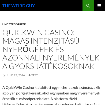
Search
THE WEIRD GUY
SKIP
PRIMAR
TO
MENU
CONTENT
UNCATEGORIZED
QUICKWIN CASINO:
MAGAS INTENZITÁSÚ
NYERŐGÉPEK ÉS
AZONNALI NYEREMÉNYEK
A GYORS JÁTÉKOSOKNAK
JUNE 27, 2026
TEST
A QuickWin Casino kialakított egy niche-t azok számára, akik
az olyan pörgést keresik, ahol egy spinben nagy nyeremények
érhetők el másodpercek alatt. A platform rövid
játékperiódusokra van tervezve, ahol minden kattintás számít,