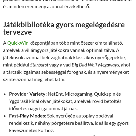
és minden eredmény azonnal érzékelhető.
Játékbibliotéka gyors megelégedésre
tervezve
A
QuickWin
központjában több mint ötezer cím található,
amelyek a villámgyors játékokra vannak optimalizálva. A
játékosok azonnal belevághatnak klasszikus nyerőgépekbe,
mint például
Starburst
vagy a vad
Big Bad Wolf Megaways
, ahol
a tárcsák izgalmas sebességgel forognak, és a nyereményeket
szinte azonnal meg lehet látni.
Provider Variety
: NetEnt, Microgaming, Quickspin és
Yggdrasil kínál olyan játékokat, amelyek rövid betöltési
idővel és nagy izgalommal járnak.
Fast‑Play Modes
: Sok nyerőgép autoplay opcióval
rendelkezik, néhány pörgetésre beállítva, ideális egy gyors
kávészünetes körhöz.