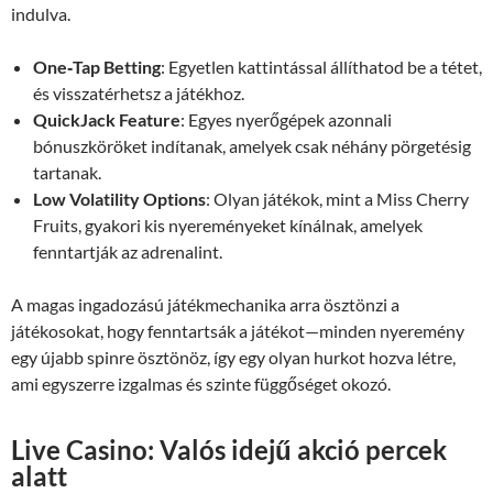
indulva.
One‑Tap Betting
: Egyetlen kattintással állíthatod be a tétet,
és visszatérhetsz a játékhoz.
QuickJack Feature
: Egyes nyerőgépek azonnali
bónuszköröket indítanak, amelyek csak néhány pörgetésig
tartanak.
Low Volatility Options
: Olyan játékok, mint a Miss Cherry
Fruits, gyakori kis nyereményeket kínálnak, amelyek
fenntartják az adrenalint.
A magas ingadozású játékmechanika arra ösztönzi a
játékosokat, hogy fenntartsák a játékot—minden nyeremény
egy újabb spinre ösztönöz, így egy olyan hurkot hozva létre,
ami egyszerre izgalmas és szinte függőséget okozó.
Live Casino: Valós idejű akció percek
alatt