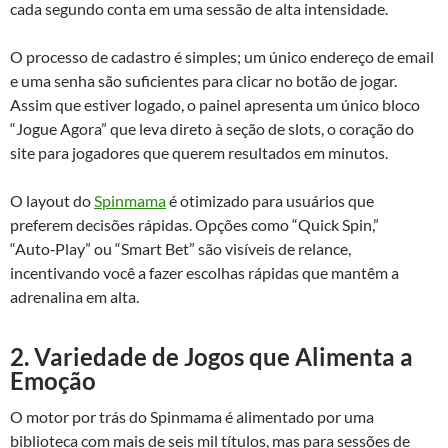
cada segundo conta em uma sessão de alta intensidade.
O processo de cadastro é simples; um único endereço de email
e uma senha são suficientes para clicar no botão de jogar.
Assim que estiver logado, o painel apresenta um único bloco
“Jogue Agora” que leva direto à seção de slots, o coração do
site para jogadores que querem resultados em minutos.
O layout do
Spinmama
é otimizado para usuários que
preferem decisões rápidas. Opções como “Quick Spin,”
“Auto‑Play” ou “Smart Bet” são visíveis de relance,
incentivando você a fazer escolhas rápidas que mantêm a
adrenalina em alta.
2. Variedade de Jogos que Alimenta a
Emoção
O motor por trás do Spinmama é alimentado por uma
biblioteca com mais de seis mil títulos, mas para sessões de