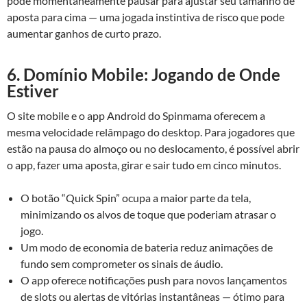
pode momentaneamente pausar para ajustar seu tamanho de
aposta para cima — uma jogada instintiva de risco que pode
aumentar ganhos de curto prazo.
6. Domínio Mobile: Jogando de Onde
Estiver
O site mobile e o app Android do Spinmama oferecem a
mesma velocidade relâmpago do desktop. Para jogadores que
estão na pausa do almoço ou no deslocamento, é possível abrir
o app, fazer uma aposta, girar e sair tudo em cinco minutos.
O botão “Quick Spin” ocupa a maior parte da tela,
minimizando os alvos de toque que poderiam atrasar o
jogo.
Um modo de economia de bateria reduz animações de
fundo sem comprometer os sinais de áudio.
O app oferece notificações push para novos lançamentos
de slots ou alertas de vitórias instantâneas — ótimo para