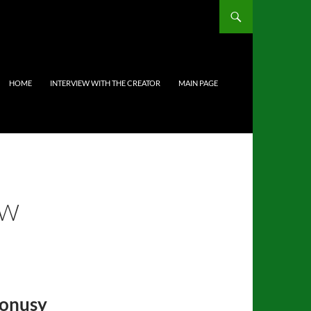
HOME
INTERVIEW WITH THE CREATOR
MAIN PAGE
 W
bonusy