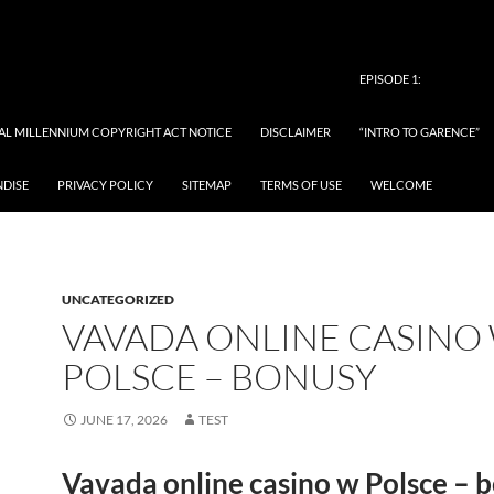
EPISODE 1:
TAL MILLENNIUM COPYRIGHT ACT NOTICE
DISCLAIMER
“INTRO TO GARENCE”
NDISE
PRIVACY POLICY
SITEMAP
TERMS OF USE
WELCOME
UNCATEGORIZED
VAVADA ONLINE CASINO
POLSCE – BONUSY
JUNE 17, 2026
TEST
Vavada online casino w Polsce – 