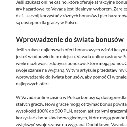
Jeśli szukasz online casino, które oferuje atrakcyjne bonu
gry hazardowe, to Vavada jest idealnym wyborem. Zarejest
dziś i zacznij korzystać z różnych bonusów i gier hazardo
są dostępne dla graczy w Polsce.
Wprowadzenie do świata bonusów
Jeśli szukasz najlepszych ofert bonusowych wśród kasyn o
jesteś w odpowiednim miejscu. Vavada online casino w Po
wiele możliwości zdobycia bonusów, które mogą pomóc C
swoje szanse na wygraną. W tym artykule przedstawimy 
wprowadzenie do świata bonusów, aby pomoć Ci w znale
najlepszych ofert.
W Vavada online casino w Polsce bonusy są dostępne dla
stałych graczy. Nowi gracze mogą otrzymać bonus powita
wysokości 100% do 500 PLN, natomiast stałymi graczam
korzystać z bonusów bezwzględnych, które mogą pomóc 
zwiększyć swoje szanse na wygraną. Dodatkowo, Vavada 