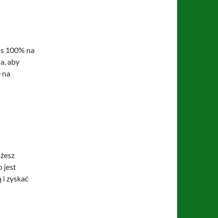
us 100% na
a, aby
 na
ożesz
 jest
 i zyskać