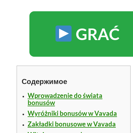
GRAĆ
Содержимое
Wprowadzenie do świata
bonusów
Wyróżniki bonusów w Vavada
Zakładki bonusowe w Vavada