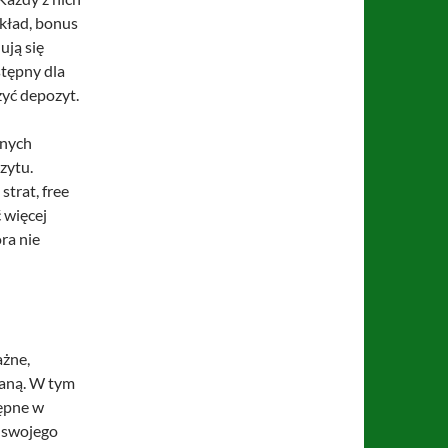
ykład, bonus
ują się
stępny dla
żyć depozyt.
żnych
zytu.
trat, free
 więcej
ra nie
ażne,
raną. W tym
tępne w
 swojego