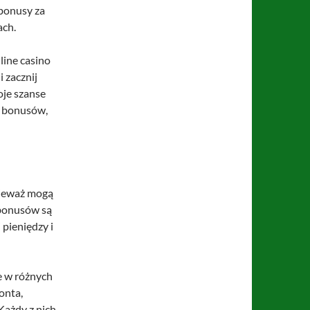
 bonusy za
ach.
line casino
 zacznij
oje szanse
n bonusów,
nieważ mogą
 bonusów są
pieniędzy i
e w różnych
onta,
Każdy z nich