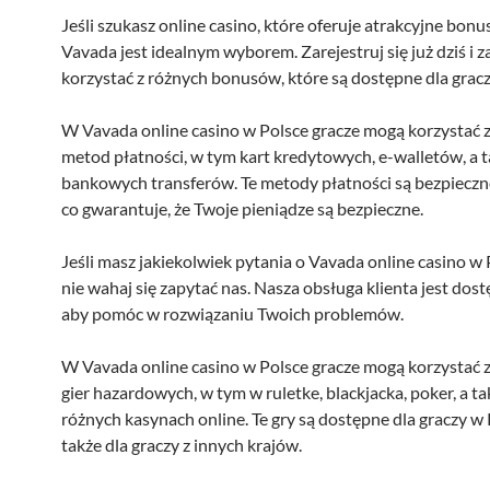
Jeśli szukasz online casino, które oferuje atrakcyjne bonus
Vavada jest idealnym wyborem. Zarejestruj się już dziś i z
korzystać z różnych bonusów, które są dostępne dla gracz
W Vavada online casino w Polsce gracze mogą korzystać 
metod płatności, w tym kart kredytowych, e-walletów, a 
bankowych transferów. Te metody płatności są bezpieczne
co gwarantuje, że Twoje pieniądze są bezpieczne.
Jeśli masz jakiekolwiek pytania o Vavada online casino w 
nie wahaj się zapytać nas. Nasza obsługa klienta jest dos
aby pomóc w rozwiązaniu Twoich problemów.
W Vavada online casino w Polsce gracze mogą korzystać 
gier hazardowych, w tym w ruletke, blackjacka, poker, a t
różnych kasynach online. Te gry są dostępne dla graczy w 
także dla graczy z innych krajów.