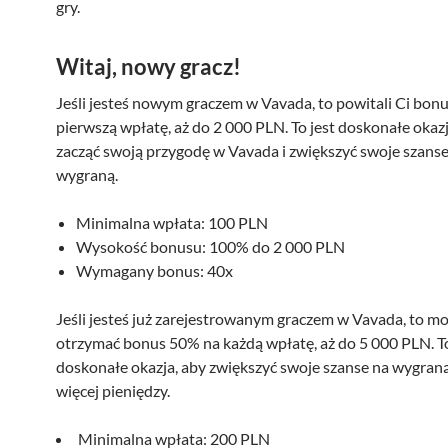
gry.
Witaj, nowy gracz!
Jeśli jesteś nowym graczem w Vavada, to powitali Ci bon
pierwszą wpłatę, aż do 2 000 PLN. To jest doskonałe okazj
zacząć swoją przygodę w Vavada i zwiększyć swoje szanse
wygraną.
Minimalna wpłata: 100 PLN
Wysokość bonusu: 100% do 2 000 PLN
Wymagany bonus: 40x
Jeśli jesteś już zarejestrowanym graczem w Vavada, to m
otrzymać bonus 50% na każdą wpłatę, aż do 5 000 PLN. To
doskonałe okazja, aby zwiększyć swoje szanse na wygraną
więcej pieniędzy.
Minimalna wpłata: 200 PLN