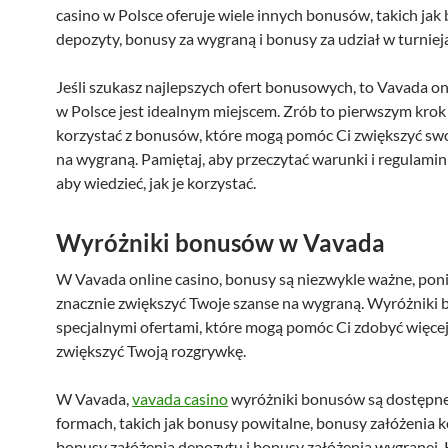
casino w Polsce oferuje wiele innych bonusów, takich jak
depozyty, bonusy za wygraną i bonusy za udział w turniej
Jeśli szukasz najlepszych ofert bonusowych, to Vavada on
w Polsce jest idealnym miejscem. Zrób to pierwszym krok i
korzystać z bonusów, które mogą pomóc Ci zwiększyć sw
na wygraną. Pamiętaj, aby przeczytać warunki i regulami
aby wiedzieć, jak je korzystać.
Wyróżniki bonusów w Vavada
W Vavada online casino, bonusy są niezwykle ważne, po
znacznie zwiększyć Twoje szanse na wygraną. Wyróżniki
specjalnymi ofertami, które mogą pomóc Ci zdobyć więcej 
zwiększyć Twoją rozgrywkę.
W Vavada,
vavada casino
wyróżniki bonusów są dostępn
formach, takich jak bonusy powitalne, bonusy załóżenia k
bonusy załóżenia depozytu i bonusy załóżenia wygranej. 